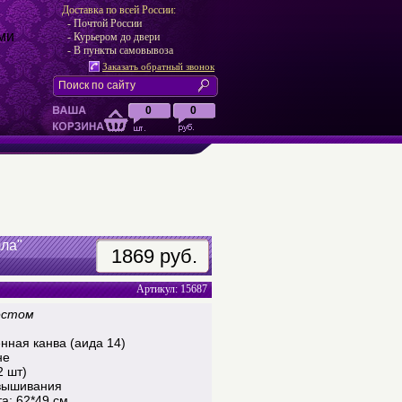
Доставка по всей России:
- Почтой России
ми
- Курьером до двери
- В пункты самовывоза
Заказать обратный звонок
0
0
лла"
1869 руб.
Артикул: 15687
естом
нная канва (аида 14)
не
2 шт)
 вышивания
а: 62*49 см.