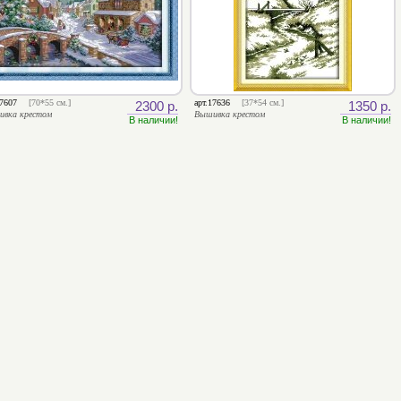
17607
[70*55 см.]
арт.17636
[37*54 см.]
2300 р.
1350 р.
ивка крестом
Вышивка крестом
В наличии!
В наличии!