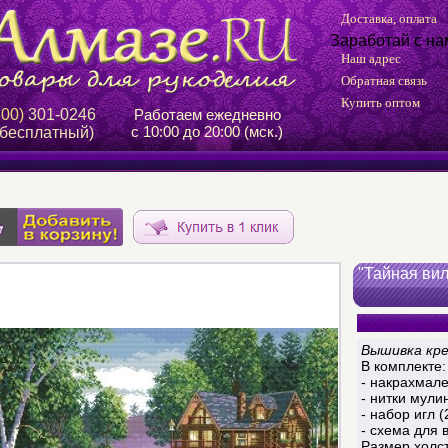
Доставка, оплата
Заработай с на
Наш адрес
Обратная связь
Купить оптом
800)
301-0246
Работаем ежедневно
с 10:00 до 20:00 (мск.)
 бесплатный)
"Тайная ви
Вышивка кр
В комплекте:
- накрахмале
- нитки мули
- набор игл (
- схема для
Размер холст