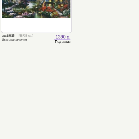
арт.19625
[68*38 см.]
1390 р.
Вышивка крестом
Под заказ