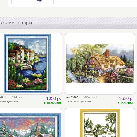
хожие товары:
17831
[37*46 см.]
арт.15661
[56*40 см.]
1990 р.
1620 р.
ивка крестом
Вышивка крестом
В наличии!
В наличии!