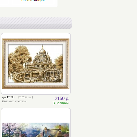
арт.17633
[75*56 см.]
2150 р.
Вышивка крестом
В наличии!