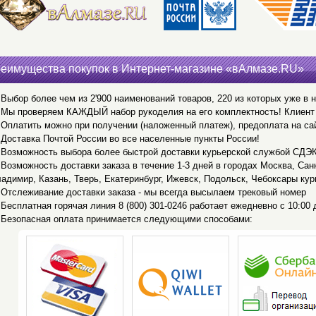
еимущества покупок в Интернет-магазине «вАлмазе.RU»
Выбор более чем из 2'900 наименований товаров, 220 из которых уже в 
Мы проверяем КАЖДЫЙ набор рукоделия на его комплектность! Клиент 
Оплатить можно при получении (наложенный платеж), предоплата на са
Доставка Почтой России во все населенные пункты России!
Возможность выбора более быстрой доставки курьерской службой СДЭ
Возможность доставки заказа в течение 1-3 дней в городах Москва, Сан
адимир, Казань, Тверь, Екатеринбург, Ижевск, Подольск, Чебоксары кур
Отслеживание доставки заказа - мы всегда высылаем трековый номер
Бесплатная горячая линия 8 (800) 301-0246 работает ежедневно с 10:00 д
Безопасная оплата принимается следующими способами: