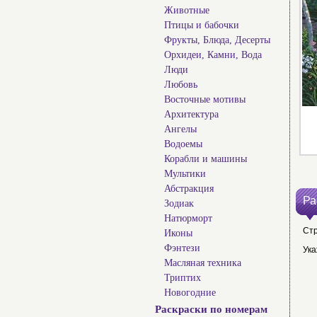
Животные
Птицы и бабочки
Фрукты, Блюда, Десерты
Орхидеи, Камни, Вода
Люди
Любовь
Восточные мотивы
Архитектура
Ангелы
Водоемы
Корабли и машины
Мультики
Абстракция
Ра
Зодиак
Натюрморт
Ст
Иконы
Фэнтези
Ука
Масляная техника
Триптих
Новогодние
Раскраски по номерам