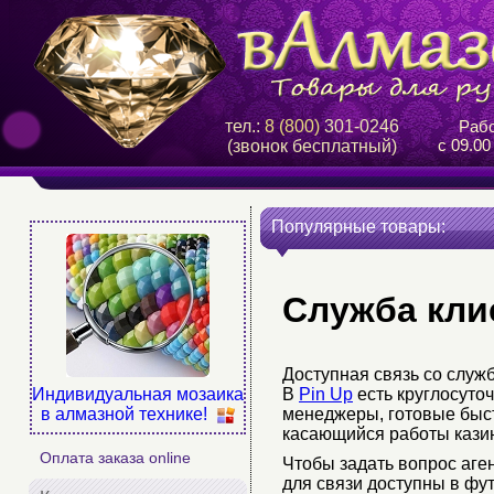
тел.:
8 (800)
301-0246
Рабо
с 09.00
(звонок бесплатный)
Популярные товары:
Служба кли
Доступная связь со слу
В
Pin Up
есть круглосуто
Индивидуальная мозаика
менеджеры, готовые быст
в алмазной технике!
касающийся работы кази
Оплата заказа online
Чтобы задать вопрос аге
для связи доступны в фу