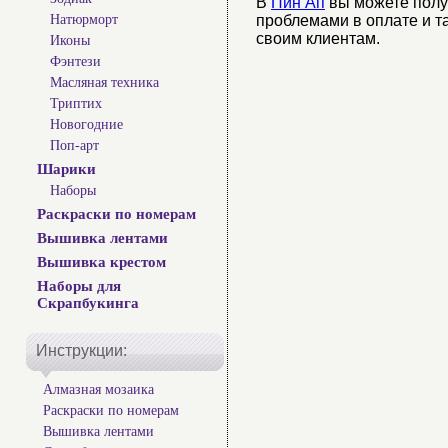
В
Пин Ап
вы можете полу
проблемами в оплате и та
Натюрморт
своим клиентам.
Иконы
Фэнтези
Масляная техника
Триптих
Новогодние
Поп-арт
Шарики
Наборы
Раскраски по номерам
Вышивка лентами
Вышивка крестом
Наборы для
Скрапбукинга
Инструкции:
Алмазная мозаика
Раскраски по номерам
Вышивка лентами