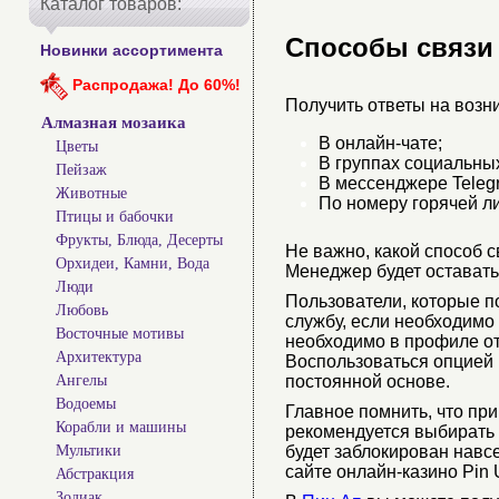
Каталог товаров:
Способы связи
Новинки ассортимента
Распродажа! До 60%!
Получить ответы на возн
Алмазная мозаика
В онлайн-чате;
Цветы
В группах социальных
Пейзаж
В мессенджере Telegr
Животные
По номеру горячей л
Птицы и бабочки
Фрукты, Блюда, Десерты
Не важно, какой способ с
Орхидеи, Камни, Вода
Менеджер будет оставать
Люди
Пользователи, которые п
Любовь
службу, если необходимо
Восточные мотивы
необходимо в профиле отк
Архитектура
Воспользоваться опцией 
постоянной основе.
Ангелы
Водоемы
Главное помнить, что п
Корабли и машины
рекомендуется выбирать 
будет заблокирован навс
Мультики
сайте онлайн-казино Pin
Абстракция
Зодиак