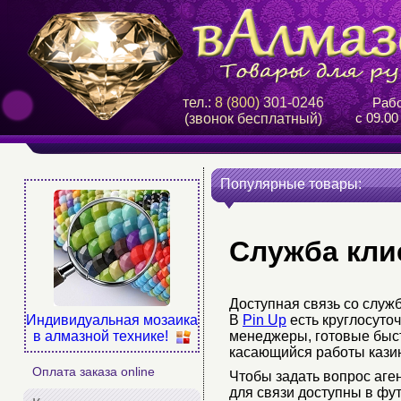
тел.:
8 (800)
301-0246
Рабо
с 09.00
(звонок бесплатный)
Популярные товары:
Служба кли
Доступная связь со слу
В
Pin Up
есть круглосуто
Индивидуальная мозаика
менеджеры, готовые быст
в алмазной технике!
касающийся работы кази
Оплата заказа online
Чтобы задать вопрос аге
для связи доступны в фу