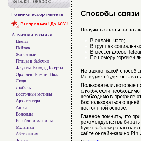
Каталог товаров:
Способы связи
Новинки ассортимента
Распродажа! До 60%!
Получить ответы на возн
Алмазная мозаика
В онлайн-чате;
Цветы
В группах социальных
Пейзаж
В мессенджере Telegr
Животные
По номеру горячей л
Птицы и бабочки
Фрукты, Блюда, Десерты
Не важно, какой способ с
Орхидеи, Камни, Вода
Менеджер будет оставать
Люди
Пользователи, которые п
Любовь
службу, если необходимо
Восточные мотивы
необходимо в профиле отк
Архитектура
Воспользоваться опцией 
постоянной основе.
Ангелы
Водоемы
Главное помнить, что п
Корабли и машины
рекомендуется выбирать 
будет заблокирован навс
Мультики
сайте онлайн-казино Pin
Абстракция
Зодиак