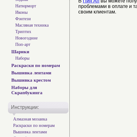
В
Пин Ап
вы можете полу
проблемами в оплате и та
Натюрморт
своим клиентам.
Иконы
Фэнтези
Масляная техника
Триптих
Новогодние
Поп-арт
Шарики
Наборы
Раскраски по номерам
Вышивка лентами
Вышивка крестом
Наборы для
Скрапбукинга
Инструкции:
Алмазная мозаика
Раскраски по номерам
Вышивка лентами