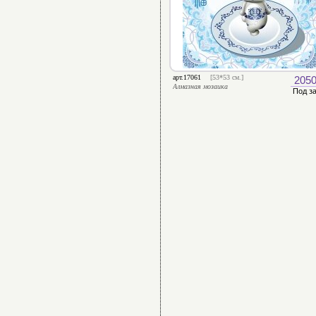
арт.17061
[53*53 см.]
2050
Алмазная мозаика
Под з