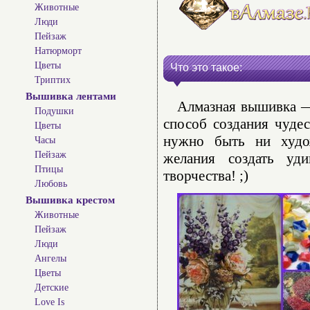
Животные
Люди
Пейзаж
Натюрморт
Цветы
Что это такое:
Триптих
Вышивка лентами
Алмазная вышивка — 
Подушки
способ создания чуде
Цветы
нужно быть ни худо
Часы
Пейзаж
желания создать уд
Птицы
творчества! ;)
Любовь
Вышивка крестом
Животные
Пейзаж
Люди
Ангелы
Цветы
Детские
Love Is