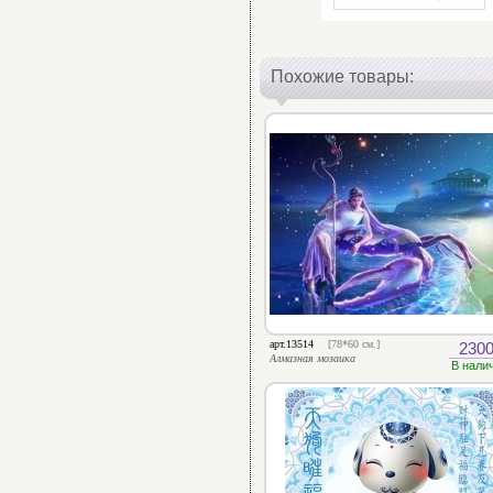
Похожие товары:
арт.13514
[78*60 см.]
2300
Алмазная мозаика
В нали