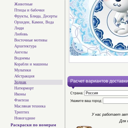
Животные
Птицы и бабочки
Фрукты, Блюда, Десерты
Орхидеи, Камни, Вода
Люди
Любовь
Восточные мотивы
Архитектура
Ангелы
Водоемы
Корабли и машины
Мультики
Абстракция
Расчет вариантов доставки
Зодиак
Натюрморт
Страна:
Иконы
Фэнтези
Укажите ваш город:
Масляная техника
Триптих
У нас работает авт
Новогодние
Для 
Раскраски по номерам