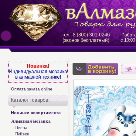
тел.:
8 (800)
301-0246
Работ
с 10:00
(звонок бесплатный)
Новинка!
Индивидуальная мозаика
в алмазной технике!
Оплата заказа online
Каталог товаров:
Новинки ассортимента
Алмазная мозаика
Цветы
Пейзаж