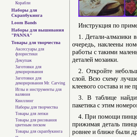
Корабли
Наборы для
Скрапбукинга
Loom Bands
Инструкция по прим
Наборы для вышивания
"PANNA"
1. Детали-алмазики 
Товары для творчества
очередь, наклеены ном
Аксессуары для
работы с такими мален
флористики
деталей мозаики.
Декупаж
Заготовки для
2. Откройте неболь
декорирования
слой. Всю схему лучше
Заготовки для
декорирования Mr. Carving
клеевого состава и не 
Иглы и инструменты для
валяния
3. В таблице найди
Квиллинг
пакетика с этим номеро
Наборы для творчества
Товары для лепки
4. При помощи пинце
Товары для рисования
прижимая деталь пинце
цветным песком
ровнее и ближе были др
Товары для скрапбукинга