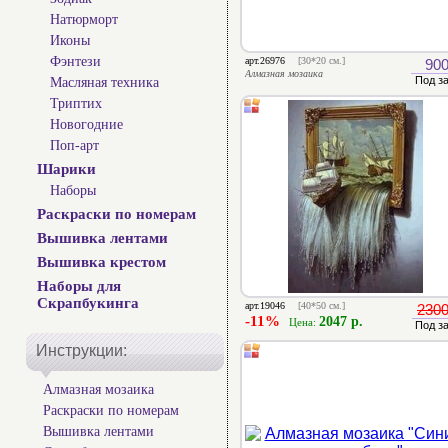
Натюрморт
Иконы
Фэнтези
арт.26976
[30*20 см.]
900
Алмазная мозаика
Под з
Масляная техника
Триптих
Новогодние
Поп-арт
Шарики
Наборы
Раскраски по номерам
Вышивка лентами
Вышивка крестом
Наборы для
Скрапбукинга
арт.19046
[40*50 см.]
2300
-11%
2047 р.
Цена:
Под з
Инструкции:
Алмазная мозаика
Раскраски по номерам
Вышивка лентами