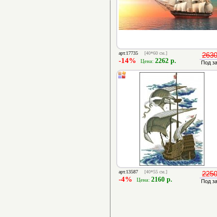
арт.17735
[40*60 см.]
2630
-14%
2262 р.
Цена:
Под з
арт.13587
[40*55 см.]
2250
-4%
2160 р.
Цена:
Под з