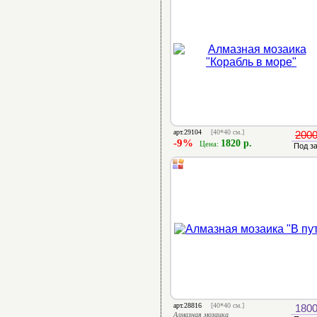
арт.29104
[40*40 см.]
2000
-9%
1820 р.
Цена:
Под з
арт.28816
[40*40 см.]
1800
Алмазная мозаика