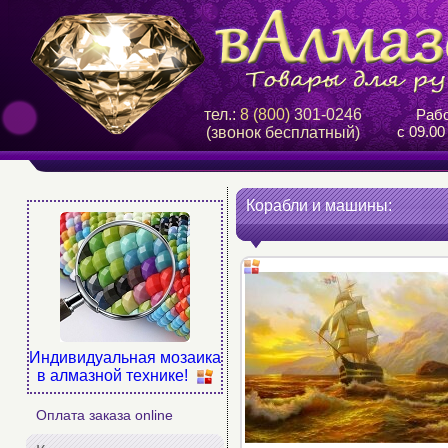
тел.:
8 (800)
301-0246
Рабо
с 09.00
(звонок бесплатный)
Корабли и машины:
Индивидуальная мозаика
в алмазной технике!
Оплата заказа online