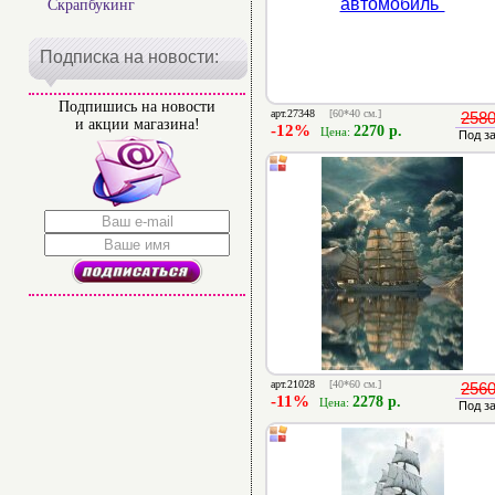
Скрапбукинг
Подписка на новости:
Подпишись на новости
арт.27348
[60*40 см.]
2580
и акции магазина!
-12%
2270 р.
Цена:
Под з
арт.21028
[40*60 см.]
2560
-11%
2278 р.
Цена:
Под з