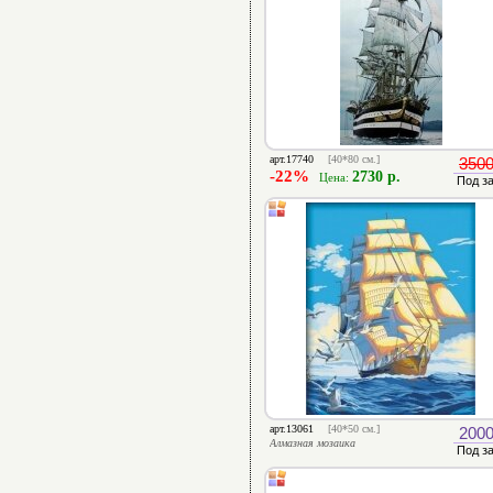
арт.17740
[40*80 см.]
3500
-22%
2730 р.
Цена:
Под з
арт.13061
[40*50 см.]
2000
Алмазная мозаика
Под з