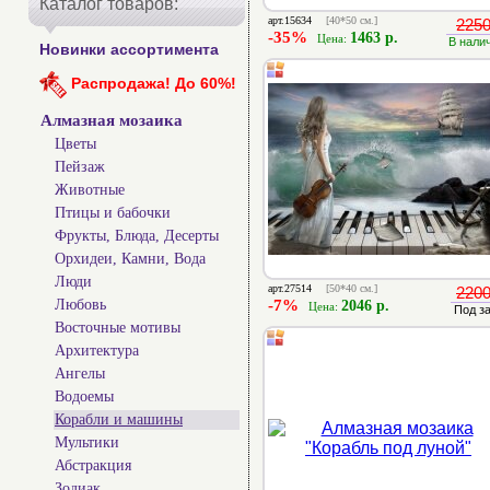
Каталог товаров:
арт.15634
[40*50 см.]
2250
-35%
1463 р.
Цена:
В нали
Новинки ассортимента
Распродажа! До 60%!
Алмазная мозаика
Цветы
Пейзаж
Животные
Птицы и бабочки
Фрукты, Блюда, Десерты
Орхидеи, Камни, Вода
Люди
арт.27514
[50*40 см.]
2200
Любовь
-7%
2046 р.
Цена:
Под з
Восточные мотивы
Архитектура
Ангелы
Водоемы
Корабли и машины
Мультики
Абстракция
Зодиак