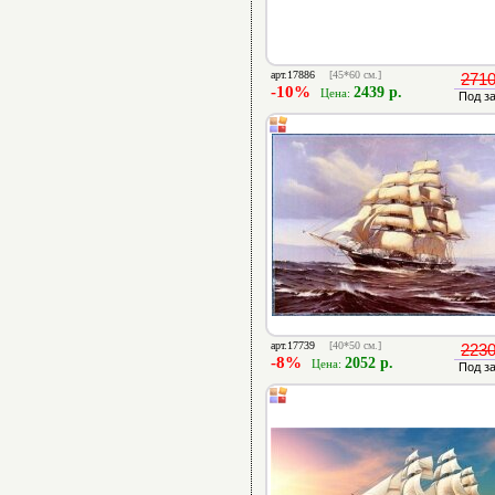
арт.17886
[45*60 см.]
2710
-10%
2439 р.
Цена:
Под з
арт.17739
[40*50 см.]
2230
-8%
2052 р.
Цена:
Под з