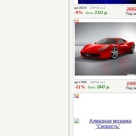
арт.20219
[50*50 см.]
2550
-9%
2321 р.
Цена:
Под з
арт.17890
[40*50 см.]
2300
-11%
2047 р.
Цена:
Под з