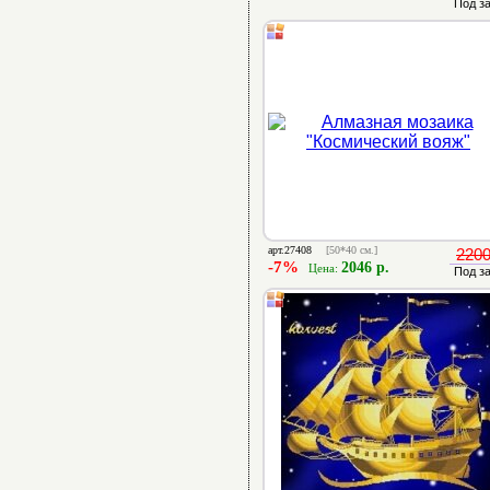
Под з
арт.27408
[50*40 см.]
2200
-7%
2046 р.
Цена:
Под з