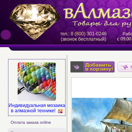
тел.:
8 (800)
301-0246
Рабо
с 09.00
(звонок бесплатный)
Индивидуальная мозаика
в алмазной технике!
Оплата заказа online