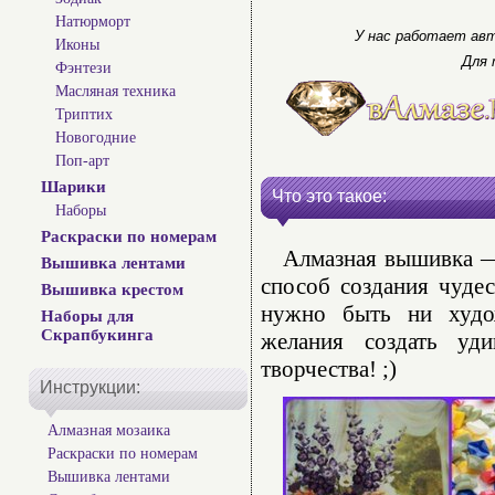
Натюрморт
У нас работает авт
Иконы
Для 
Фэнтези
Масляная техника
Триптих
Новогодние
Поп-арт
Шарики
Что это такое:
Наборы
Раскраски по номерам
Алмазная вышивка — 
Вышивка лентами
способ создания чуде
Вышивка крестом
нужно быть ни худо
Наборы для
Скрапбукинга
желания создать уд
творчества! ;)
Инструкции:
Алмазная мозаика
Раскраски по номерам
Вышивка лентами