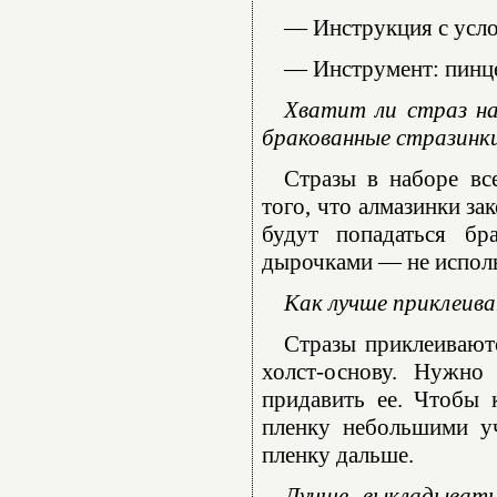
— Инструкция с усл
— Инструмент: пинце
Хватит ли страз на
бракованные стразинк
Стразы в наборе вс
того, что алмазинки за
будут попадаться бр
дырочками — не использ
Как лучше приклеива
Стразы приклеиваютс
холст-основу. Нужно
придавить ее. Чтобы 
пленку небольшими уч
пленку дальше.
Лучше выкладывать