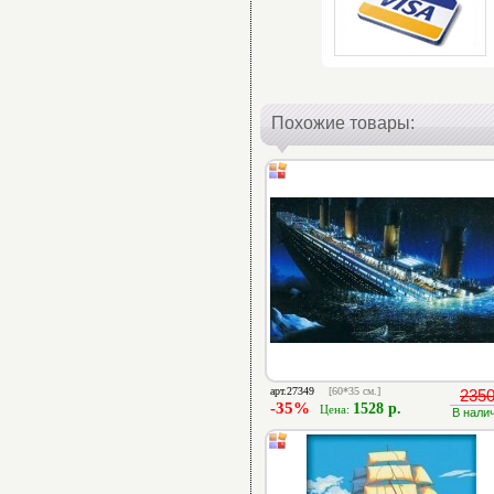
Похожие товары:
арт.27349
[60*35 см.]
2350
-35%
1528 р.
Цена:
В нали