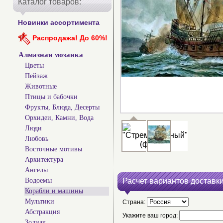
Каталог товаров:
Новинки ассортимента
Распродажа! До 60%!
Алмазная мозаика
Цветы
Пейзаж
Животные
Птицы и бабочки
Фрукты, Блюда, Десерты
Орхидеи, Камни, Вода
Люди
Любовь
Восточные мотивы
Архитектура
Ангелы
Водоемы
Расчет вариантов доставки
Корабли и машины
Мультики
Страна:
Абстракция
Укажите ваш город:
Зодиак