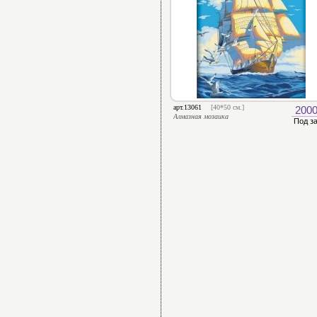
арт.13061
[40*50 см.]
2000
Алмазная мозаика
Под з