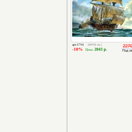
арт.17741
[40*50 см.]
2270
-10%
2043 р.
Цена:
Под з