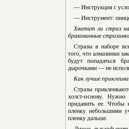
— Инструкция с усл
— Инструмент: пинце
Хватит ли страз на
бракованные стразинк
Стразы в наборе вс
того, что алмазинки за
будут попадаться бр
дырочками — не использ
Как лучше приклеива
Стразы приклеиваютс
холст-основу. Нужно
придавить ее. Чтобы 
пленку небольшими уч
пленку дальше.
Лучше выкладывать