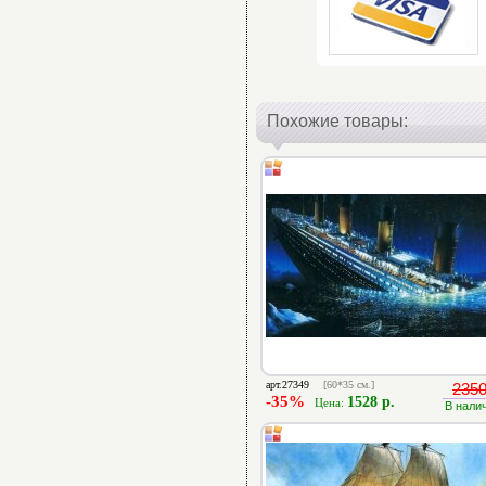
Похожие товары:
арт.27349
[60*35 см.]
2350
-35%
1528 р.
Цена:
В нали