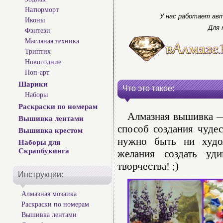
Натюрморт
У нас работает авт
Иконы
Для 
Фэнтези
Масляная техника
Триптих
Новогодние
Поп-арт
Шарики
Что это такое:
Наборы
Раскраски по номерам
Алмазная вышивка — 
Вышивка лентами
способ создания чуде
Вышивка крестом
нужно быть ни худо
Наборы для
Скрапбукинга
желания создать уд
творчества! ;)
Инструкции:
Алмазная мозаика
Раскраски по номерам
Вышивка лентами