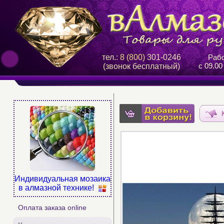
тел.:
8 (800)
301-0246
Рабо
с 09.00
(звонок бесплатный)
Индивидуальная мозаика
в алмазной технике!
Оплата заказа online