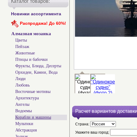
Каталог товаров:
Новинки ассортимента
Распродажа! До 60%!
Алмазная мозаика
Цветы
Пейзаж
Животные
Птицы и бабочки
Фрукты, Блюда, Десерты
Орхидеи, Камни, Вода
Люди
Любовь
Восточные мотивы
Архитектура
Ангелы
Водоемы
Расчет вариантов доставки
Корабли и машины
Мультики
Страна:
Абстракция
Укажите ваш город:
Зодиак