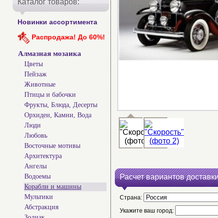
Каталог товаров:
Новинки ассортимента
Распродажа! До 60%!
Алмазная мозаика
Цветы
Пейзаж
Животные
Птицы и бабочки
Фрукты, Блюда, Десерты
Орхидеи, Камни, Вода
Люди
Любовь
Восточные мотивы
Архитектура
Ангелы
Водоемы
Расчет вариантов доставки
Корабли и машины
Мультики
Страна:
Абстракция
Укажите ваш город:
Зодиак