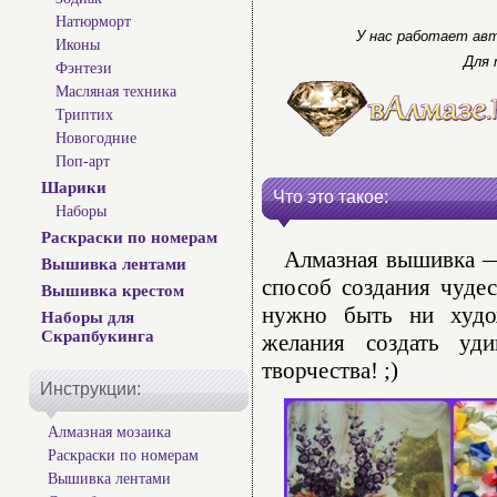
Натюрморт
У нас работает авт
Иконы
Для 
Фэнтези
Масляная техника
Триптих
Новогодние
Поп-арт
Шарики
Что это такое:
Наборы
Раскраски по номерам
Алмазная вышивка — 
Вышивка лентами
способ создания чуде
Вышивка крестом
нужно быть ни худо
Наборы для
Скрапбукинга
желания создать уд
творчества! ;)
Инструкции:
Алмазная мозаика
Раскраски по номерам
Вышивка лентами