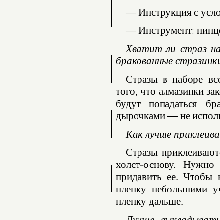
— Инструкция с усл
— Инструмент: пинце
Хватит ли страз на
бракованные стразинк
Стразы в наборе вс
того, что алмазинки за
будут попадаться бр
дырочками — не использ
Как лучше приклеива
Стразы приклеиваютс
холст-основу. Нужно
придавить ее. Чтобы 
пленку небольшими уч
пленку дальше.
Лучше выкладывать