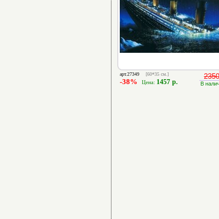
арт.27349
[60*35 см.]
2350
-38%
1457 р.
Цена:
В нали