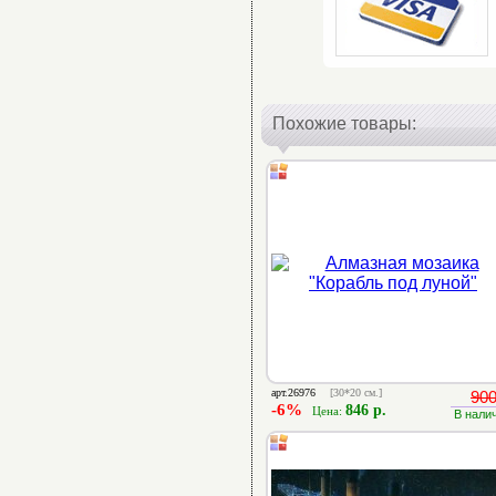
Похожие товары:
арт.26976
[30*20 см.]
900
-6%
846 р.
Цена:
В нали