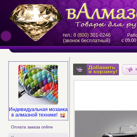
тел.:
8 (800)
301-0246
Рабо
с 09.00
(звонок бесплатный)
Индивидуальная мозаика
в алмазной технике!
Оплата заказа online