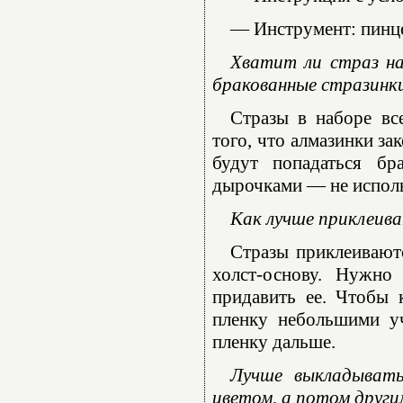
— Инструмент: пинце
Хватит ли страз на
бракованные стразинк
Стразы в наборе вс
того, что алмазинки за
будут попадаться бр
дырочками — не использ
Как лучше приклеива
Стразы приклеиваютс
холст-основу. Нужно
придавить ее. Чтобы 
пленку небольшими уч
пленку дальше.
Лучше выкладывать
цветом, а потом други