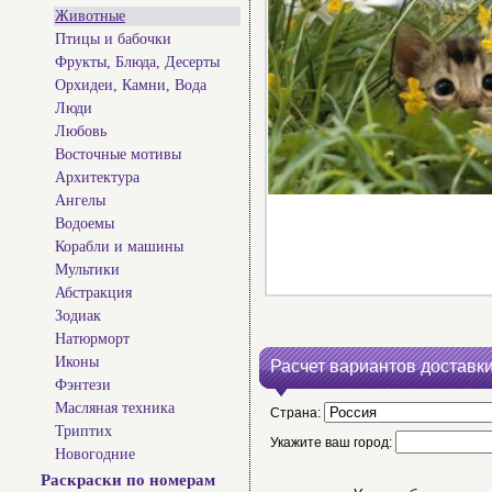
Животные
Птицы и бабочки
Фрукты, Блюда, Десерты
Орхидеи, Камни, Вода
Люди
Любовь
Восточные мотивы
Архитектура
Ангелы
Водоемы
Корабли и машины
Мультики
Абстракция
Зодиак
Натюрморт
Иконы
Расчет вариантов доставки
Фэнтези
Масляная техника
Страна:
Триптих
Укажите ваш город:
Новогодние
Раскраски по номерам