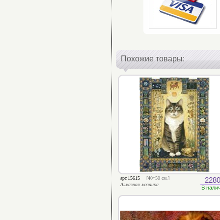
Похожие товары:
арт.15615
[40*50 см.]
2280
Алмазная мозаика
В нали