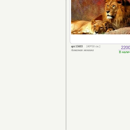
арт.15603
[40*50 см.]
2200
Алмазная мозаика
В нали