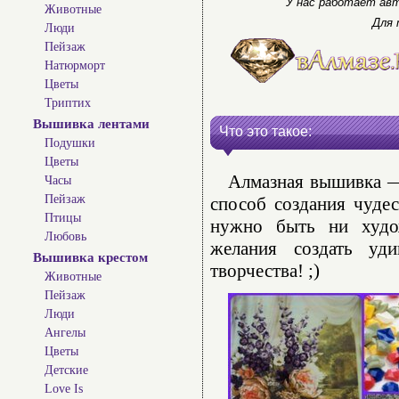
У нас работает авт
Животные
Для 
Люди
Пейзаж
Натюрморт
Цветы
Триптих
Вышивка лентами
Что это такое:
Подушки
Цветы
Алмазная вышивка — 
Часы
Пейзаж
способ создания чуде
Птицы
нужно быть ни худо
Любовь
желания создать уд
Вышивка крестом
творчества! ;)
Животные
Пейзаж
Люди
Ангелы
Цветы
Детские
Love Is