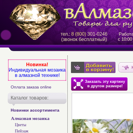
тел.:
8 (800)
301-0246
Работ
с 10:00
(звонок бесплатный)
Новинка!
Индивидуальная мозаика
в алмазной технике!
Заказать эту картину
в другом размере!
Оплата заказа online
Каталог товаров:
Новинки ассортимента
Алмазная мозаика
Цветы
Пейзаж