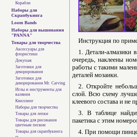
Корабли
Наборы для
Скрапбукинга
Loom Bands
Наборы для вышивания
"PANNA"
Инструкция по прим
Товары для творчества
Аксессуары для
1. Детали-алмазики 
флористики
очередь, наклеены ном
Декупаж
работы с такими мален
Заготовки для
декорирования
деталей мозаики.
Заготовки для
декорирования Mr. Carving
2. Откройте неболь
Иглы и инструменты для
слой. Всю схему лучше
валяния
клеевого состава и не 
Квиллинг
Наборы для творчества
3. В таблице найди
Товары для лепки
пакетика с этим номеро
Товары для рисования
цветным песком
4. При помощи пинце
Товары для скрапбукинга