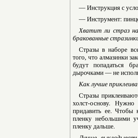
— Инструкция с усл
— Инструмент: пинце
Хватит ли страз на
бракованные стразинк
Стразы в наборе вс
того, что алмазинки за
будут попадаться бр
дырочками — не использ
Как лучше приклеива
Стразы приклеиваютс
холст-основу. Нужно
придавить ее. Чтобы 
пленку небольшими уч
пленку дальше.
Лучше выкладывать