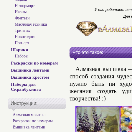
Натюрморт
У нас работает авт
Иконы
Для 
Фэнтези
Масляная техника
Триптих
Новогодние
Поп-арт
Шарики
Что это такое:
Наборы
Раскраски по номерам
Алмазная вышивка — 
Вышивка лентами
способ создания чуде
Вышивка крестом
нужно быть ни худо
Наборы для
Скрапбукинга
желания создать уд
творчества! ;)
Инструкции:
Алмазная мозаика
Раскраски по номерам
Вышивка лентами