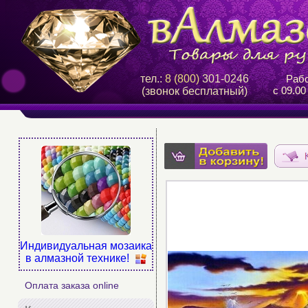
тел.:
8 (800)
301-0246
Рабо
с 09.00
(звонок бесплатный)
Индивидуальная мозаика
в алмазной технике!
Оплата заказа online