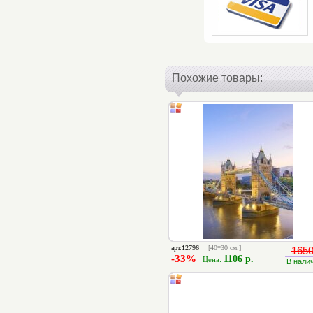
Похожие товары:
арт.12796
[40*30 см.]
1650
-33%
1106 р.
Цена:
В нали