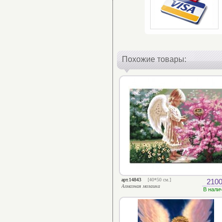
Похожие товары:
арт.14843
[40*50 см.]
2100
Алмазная мозаика
В нали