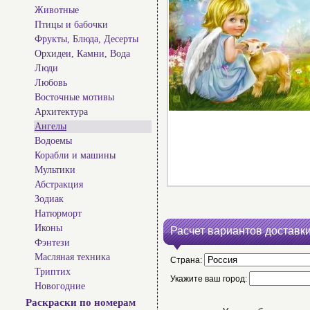
Животные
Птицы и бабочки
Фрукты, Блюда, Десерты
Орхидеи, Камни, Вода
Люди
Любовь
Восточные мотивы
Архитектура
Ангелы
Водоемы
Корабли и машины
Мультики
Абстракция
Зодиак
Натюрморт
Иконы
Расчет вариантов доставки
Фэнтези
Масляная техника
Страна:
Триптих
Укажите ваш город:
Новогодние
Раскраски по номерам