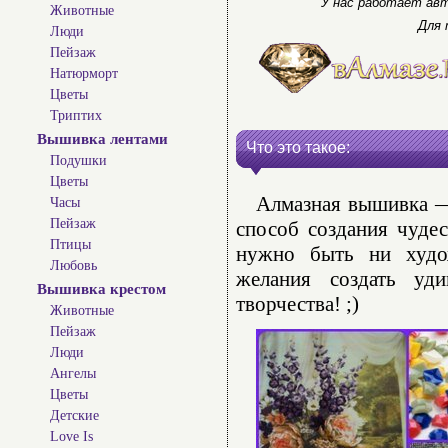
У нас работает авт
Животные
Для 
Люди
Пейзаж
Натюрморт
Цветы
Триптих
Вышивка лентами
Что это такое:
Подушки
Цветы
Алмазная вышивка — 
Часы
Пейзаж
способ создания чуде
Птицы
нужно быть ни худо
Любовь
желания создать уд
Вышивка крестом
творчества! ;)
Животные
Пейзаж
Люди
Ангелы
Цветы
Детские
Love Is