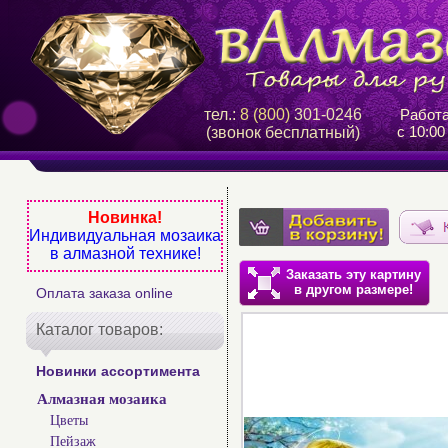
тел.:
8 (800)
301-0246
Работ
с 10:00
(звонок бесплатный)
Новинка!
Индивидуальная мозаика
в алмазной технике!
Заказать эту картину
в другом размере!
Оплата заказа online
Каталог товаров:
Новинки ассортимента
Алмазная мозаика
Цветы
Пейзаж