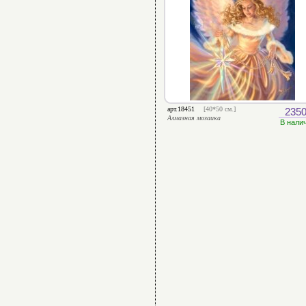
арт.18451
[40*50 см.]
2350
Алмазная мозаика
В нали