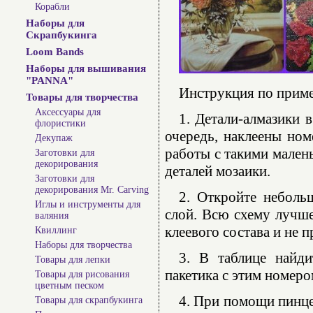
Корабли
Наборы для
Скрапбукинга
Loom Bands
Наборы для вышивания
"PANNA"
Инструкция по прим
Товары для творчества
Аксессуары для
1. Детали-алмазики 
флористики
очередь, наклеены ном
Декупаж
работы с такими мален
Заготовки для
декорирования
деталей мозаики.
Заготовки для
декорирования Mr. Carving
2. Откройте неболь
Иглы и инструменты для
слой. Всю схему лучше
валяния
клеевого состава и не 
Квиллинг
Наборы для творчества
3. В таблице найди
Товары для лепки
пакетика с этим номеро
Товары для рисования
цветным песком
4. При помощи пинце
Товары для скрапбукинга