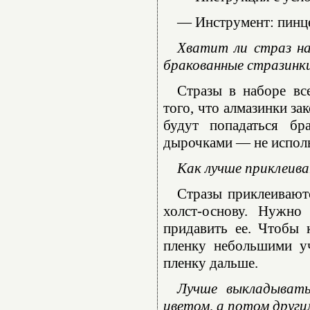
— Инструмент: пинце
Хватит ли страз на
бракованные стразинк
Стразы в наборе вс
того, что алмазинки за
будут попадаться бр
дырочками — не использ
Как лучше приклеива
Стразы приклеиваютс
холст-основу. Нужно
придавить ее. Чтобы 
пленку небольшими уч
пленку дальше.
Лучше выкладывать
цветом, а потом други