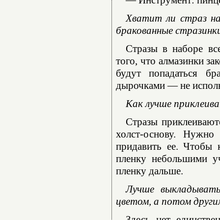
— Инструмент: пинце
Хватит ли страз на
бракованные стразинк
Стразы в наборе вс
того, что алмазинки за
будут попадаться бр
дырочками — не использ
Как лучше приклеива
Стразы приклеиваютс
холст-основу. Нужно
придавить ее. Чтобы 
пленку небольшими уч
пленку дальше.
Лучше выкладывать
цветом, а потом други
Здесь нет единстве