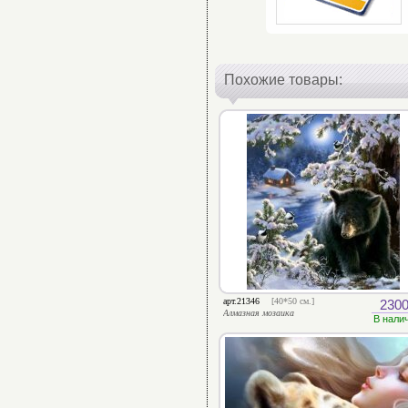
Похожие товары:
арт.21346
[40*50 см.]
2300
Алмазная мозаика
В нали