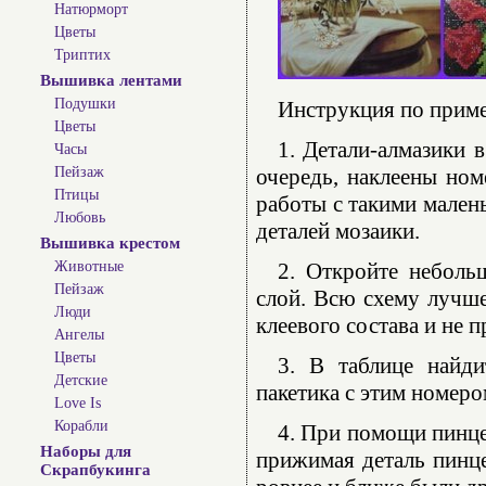
Натюрморт
Цветы
Триптих
Вышивка лентами
Подушки
Инструкция по прим
Цветы
1. Детали-алмазики 
Часы
Пейзаж
очередь, наклеены ном
Птицы
работы с такими мален
Любовь
деталей мозаики.
Вышивка крестом
Животные
2. Откройте неболь
Пейзаж
слой. Всю схему лучше
Люди
клеевого состава и не 
Ангелы
Цветы
3. В таблице найди
Детские
пакетика с этим номеро
Love Is
Корабли
4. При помощи пинце
Наборы для
прижимая деталь пинце
Скрапбукинга