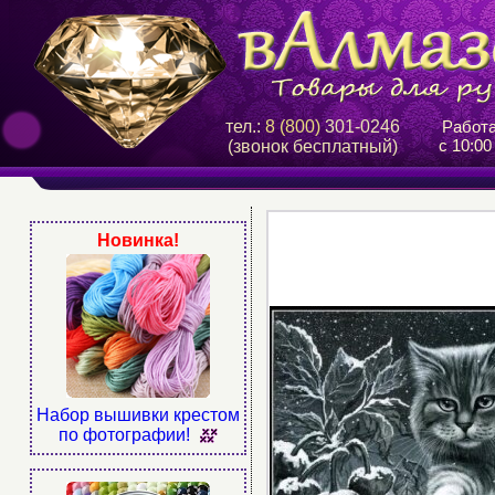
тел.:
8 (800)
301-0246
Работ
с 10:00
(звонок бесплатный)
Новинка!
Набор вышивки крестом
по фотографии!