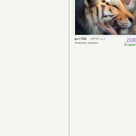
арт.17680
[40*40 см.]
2100
Алмазная мозаика
В нали