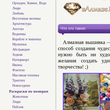
Орхидеи, Камни, Вода
Люди
Любовь
Восточные мотивы
Архитектура
Что это такое:
Ангелы
Водоемы
Корабли и машины
Алмазная вышивка — 
Мультики
способ создания чуде
Абстракция
нужно быть ни худо
Зодиак
желания создать уд
Натюрморт
Иконы
творчества! ;)
Фэнтези
Масляная техника
Триптих
Новогодние
Раскраски по номерам
Животные
Люди
Пейзаж