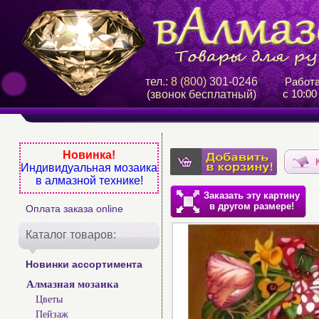
тел.:
8 (800)
301-0246
Работ
с 10:00
(звонок бесплатный)
Новинка!
Индивидуальная мозаика
в алмазной технике!
Заказать эту картину
в другом размере!
Оплата заказа online
Каталог товаров:
Новинки ассортимента
Алмазная мозаика
Цветы
Пейзаж