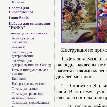
Корабли
Наборы для
Скрапбукинга
Loom Bands
Наборы для вышивания
"PANNA"
Товары для творчества
Аксессуары для
флористики
Декупаж
Инструкция по прим
Заготовки для
декорирования
1. Детали-алмазики 
Заготовки для
очередь, наклеены ном
декорирования Mr. Carving
работы с такими мален
Иглы и инструменты для
валяния
деталей мозаики.
Квиллинг
Наборы для творчества
2. Откройте неболь
Товары для лепки
слой. Всю схему лучше
Товары для рисования
клеевого состава и не 
цветным песком
Товары для скрапбукинга
3. В таблице найди