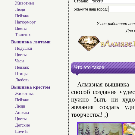
Страна:
Животные
Люди
Укажите ваш город:
Пейзаж
Натюрморт
У нас работает авт
Цветы
Для 
Триптих
Вышивка лентами
Подушки
Цветы
Часы
Что это такое:
Пейзаж
Птицы
Любовь
Алмазная вышивка — 
Вышивка крестом
способ создания чуде
Животные
нужно быть ни худо
Пейзаж
желания создать уд
Люди
Ангелы
творчества! ;)
Цветы
Детские
Love Is