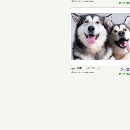
Алмазная мозаика
В нали
арт.19812
[40*55 см.]
2500
Алмазная мозаика
В нали