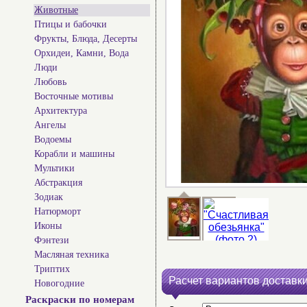
Животные
Птицы и бабочки
Фрукты, Блюда, Десерты
Орхидеи, Камни, Вода
Люди
Любовь
Восточные мотивы
Архитектура
Ангелы
Водоемы
Корабли и машины
Мультики
Абстракция
Зодиак
Натюрморт
Иконы
Фэнтези
Масляная техника
Триптих
Расчет вариантов доставки
Новогодние
Раскраски по номерам