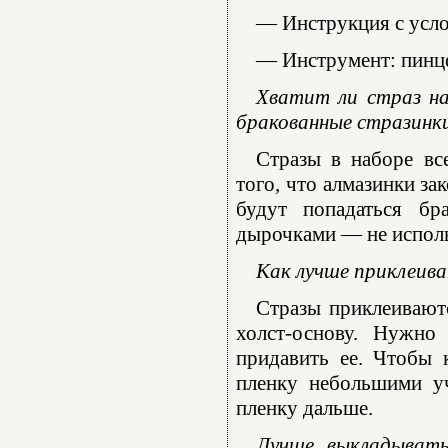
— Инструкция с усл
— Инструмент: пинце
Хватит ли страз на
бракованные стразинк
Стразы в наборе вс
того, что алмазинки за
будут попадаться бр
дырочками — не использ
Как лучше приклеива
Стразы приклеиваютс
холст-основу. Нужно
придавить ее. Чтобы 
пленку небольшими уч
пленку дальше.
Лучше выкладывать