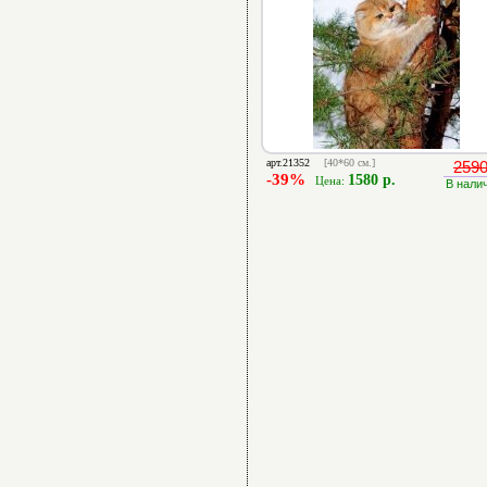
арт.21352
[40*60 см.]
2590
-39%
1580 р.
Цена:
В нали