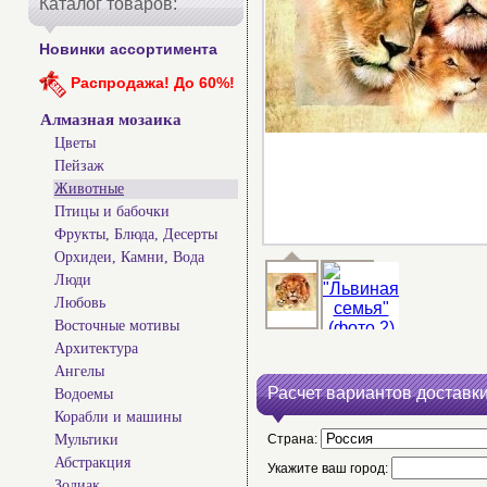
Каталог товаров:
Новинки ассортимента
Распродажа! До 60%!
Алмазная мозаика
Цветы
Пейзаж
Животные
Птицы и бабочки
Фрукты, Блюда, Десерты
Орхидеи, Камни, Вода
Люди
Любовь
Восточные мотивы
Архитектура
Ангелы
Расчет вариантов доставки
Водоемы
Корабли и машины
Мультики
Страна:
Абстракция
Укажите ваш город:
Зодиак