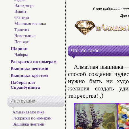
Натюрморт
У нас работает авт
Иконы
Для 
Фэнтези
Масляная техника
Триптих
Новогодние
Поп-арт
Шарики
Что это такое:
Наборы
Раскраски по номерам
Алмазная вышивка — 
Вышивка лентами
способ создания чуде
Вышивка крестом
нужно быть ни худо
Наборы для
Скрапбукинга
желания создать уд
творчества! ;)
Инструкции:
Алмазная мозаика
Раскраски по номерам
Вышивка лентами