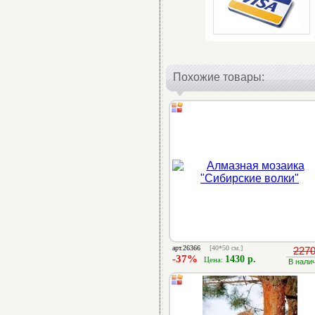
Похожие товары:
арт.26366
[40*50 см.]
2270
-37%
1430 р.
Цена:
В нали