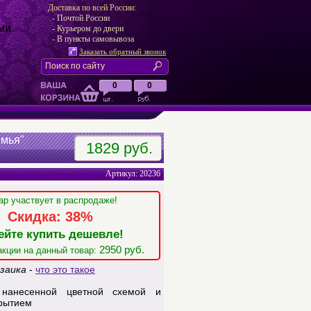
Доставка по всей России:
- Почтой России
ми
- Курьером до двери
- В пункты самовывоза
Заказать обратный звонок
0
0
емья"
1829 руб.
Артикул: 20236
ар участвует в распродаже!
Скидка: 38%
ейте купить дешевле!
2950 руб.
акции на данный товар:
заика
-
что это такое
нанесенной цветной схемой и
рытием