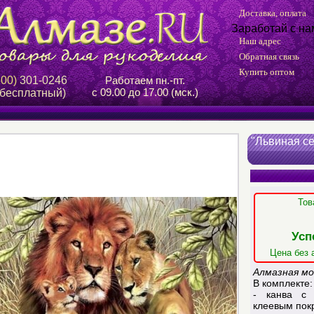
Доставка, оплата
Заработай с на
Наш адрес
Обратная связь
Купить оптом
800)
301-0246
Работаем пн.-пт.
с 09.00 до 17.00 (мск.)
 бесплатный)
"Львиная с
Тов
Усп
Цена без 
Алмазная мо
В комплекте:
- канва с 
клеевым пок