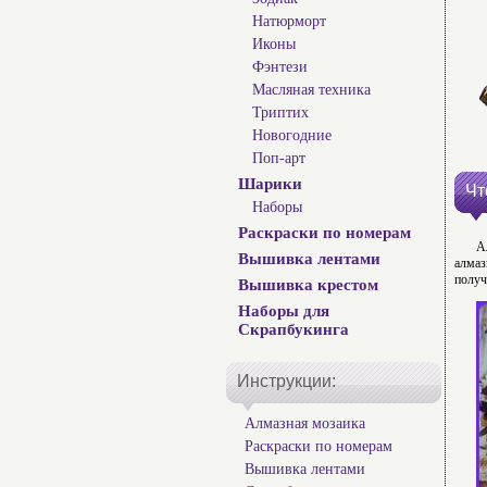
Натюрморт
Иконы
Фэнтези
Масляная техника
Триптих
Новогодние
Поп-арт
Шарики
Чт
Наборы
Раскраски по номерам
А
Вышивка лентами
алмаз
получ
Вышивка крестом
Наборы для
Скрапбукинга
Инструкции:
Алмазная мозаика
Раскраски по номерам
Вышивка лентами