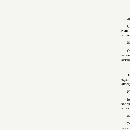
—
—
Х
С
если 
излиш
К
С
плотн
потом
Л
З
один 
опред
Н
Е
вас с
их на
К
Э
Если 