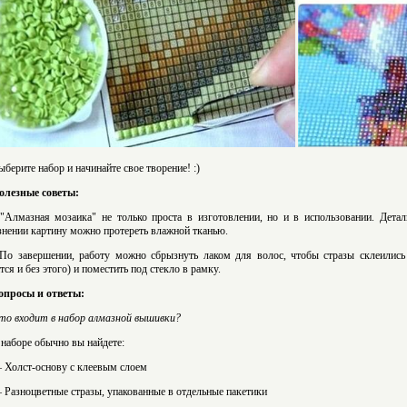
ыберите набор и начинайте свое творение! :)
олезные советы:
 "Алмазная мозаика" не только проста в изготовлении, но и в использовании. Дета
знении картину можно протереть влажной тканью.
 По завершении, работу можно сбрызнуть лаком для волос, чтобы стразы склеилис
тся и без этого) и поместить под стекло в рамку.
опросы и ответы:
то входит в набор алмазной вышивки?
 наборе обычно вы найдете:
 Холст-основу с клеевым слоем
 Разноцветные стразы, упакованные в отдельные пакетики