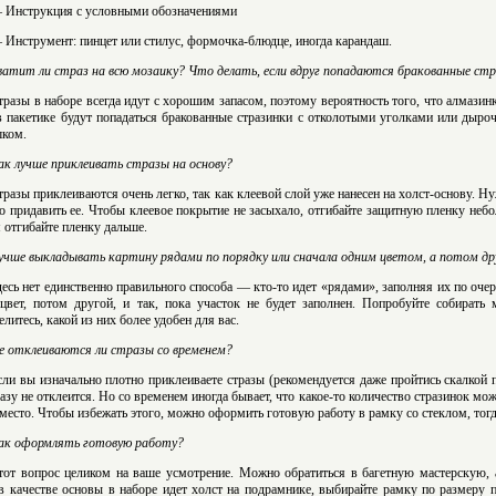
 Инструкция с условными обозначениями
 Инструмент: пинцет или стилус, формочка-блюдце, иногда карандаш.
ватит ли страз на всю мозаику? Что делать, если вдруг попадаются бракованные ст
тразы в наборе всегда идут с хорошим запасом, поэтому вероятность того, что алмазин
в пакетике будут попадаться бракованные стразинки с отколотыми уголками или дыроч
ком.
ак лучше приклеивать стразы на основу?
тразы приклеиваются очень легко, так как клеевой слой уже нанесен на холст-основу. Н
о придавить ее. Чтобы клеевое покрытие не засыхало, отгибайте защитную пленку небо
 отгибайте пленку дальше.
учше выкладывать картину рядами по порядку или сначала одним цветом, а потом д
десь нет единственно правильного способа — кто-то идет «рядами», заполняя их по очер
цвет, потом другой, и так, пока участок не будет заполнен. Попробуйте собирать
елитесь, какой из них более удобен для вас.
е отклеиваются ли стразы со временем?
сли вы изначально плотно приклеиваете стразы (рекомендуется даже пройтись скалкой 
разу не отклеится. Но со временем иногда бывает, что какое-то количество стразинок мож
 место. Чтобы избежать этого, можно оформить готовую работу в рамку со стеклом, тогд
ак оформлять готовую работу?
тот вопрос целиком на ваше усмотрение. Можно обратиться в багетную мастерскую, 
в качестве основы в наборе идет холст на подрамнике, выбирайте рамку по размеру п