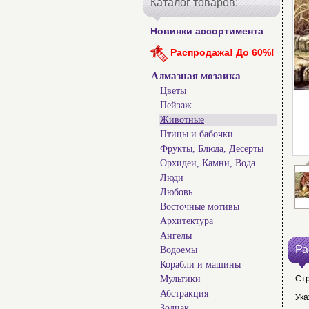
Каталог товаров:
Новинки ассортимента
Распродажа! До 60%!
Алмазная мозаика
Цветы
Пейзаж
Животные
Птицы и бабочки
Фрукты, Блюда, Десерты
Орхидеи, Камни, Вода
Люди
Любовь
Восточные мотивы
Архитектура
Ангелы
Ра
Водоемы
Корабли и машины
Мультики
Ст
Абстракция
Ука
Зодиак