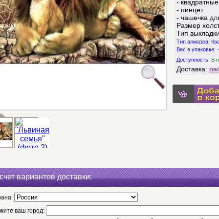
- квадратные
- пинцет
- чашечка дл
Размер холст
Тип выкладк
Тип алмазов: К
Вес в упаковке: ~
Доступность:
В н
Доставка:
ра
счет вариантов доставки:
рана:
жите ваш город: