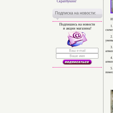
Скрапбукинг
Подписка на новости:
И
Подпишись на новости
1
и акции магазина!
схеме
2
умень
3
алмаз
4
алмаз
5
помес