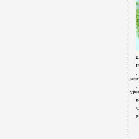
В
П
-
загря
-
держа
В
Ч
В
—
—