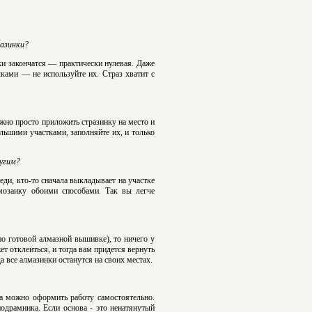
разинки?
ки закончатся — практически нулевая. Даже
ками — не используйте их. Страз хватит с
ужно просто приложить стразинку на место и
льшими участками, заполняйте их, и только
ругим?
еди, кто-то сначала выкладывает на участке
 мозаику обоими способами. Так вы легче
по готовой алмазной вышивке), то ничего у
ет отклеиться, и тогда вам придется вернуть
а все алмазинки останутся на своих местах.
а можно оформить работу самостоятельно.
одрамника. Если основа - это ненатянутый