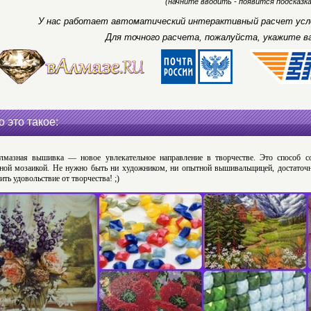
(начните вводить - появится подсказка
У нас работает автоматический интерактивный расчет усло
Для точного расчета, пожалуйста, укажите в
о это такое:
лмазная вышивка — новое увлекательное направление в творчестве. Это способ с
ной мозаикой. Не нужно быть ни художником, ни опытной вышивальщицей, достаточн
ить удовольствие от творчества! ;)