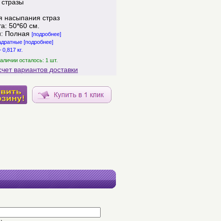
 стразы
я насыпания страз
а: 50*60 см.
и: Полная
[подробнее]
вадратные
[подробнее]
 0,817 кг.
аличии осталось: 1 шт.
счет вариантов доставки