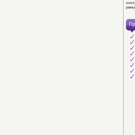
холст
рамку
Пр