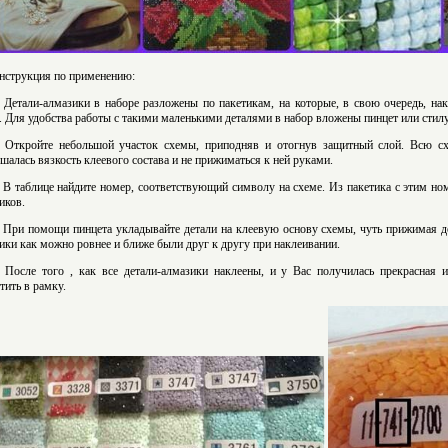
нструкция по применению:
. Детали-алмазики в наборе разложены по пакетикам, на которые, в свою очередь, на
. Для удобства работы с такими маленькими деталями в набор вложены пинцет или стилу
. Откройте небольшой участок схемы, приподняв и отогнув защитный слой. Всю сх
шалась вязкость клеевого состава и не прижиматься к ней руками.
. В таблице найдите номер, соответствующий символу на схеме. Из пакетика с этим но
иков.
. При помощи пинцета укладывайте детали на клеевую основу схемы, чуть прижимая де
ики как можно ровнее и ближе были друг к другу при наклеивании.
. После того , как все детали-алмазики наклеены, и у Вас получилась прекрасная 
тить в рамку.