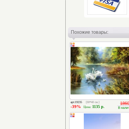
Похожие товары:
арт.19235
[30*40 см.]
1860
-39%
1135 р.
Цена:
В нали