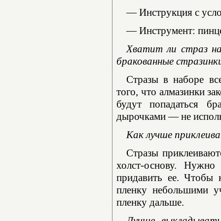
— Инструкция с усл
— Инструмент: пинце
Хватит ли страз на
бракованные стразинк
Стразы в наборе вс
того, что алмазинки за
будут попадаться бр
дырочками — не использ
Как лучше приклеива
Стразы приклеиваютс
холст-основу. Нужно
придавить ее. Чтобы 
пленку небольшими уч
пленку дальше.
Лучше выкладывать