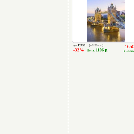
арт.12796
[40*30 см.]
1650
-33%
1106 р.
Цена:
В нали