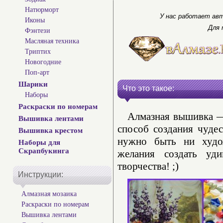
Натюрморт
У нас работает авт
Иконы
Для 
Фэнтези
Масляная техника
Триптих
Новогодние
Поп-арт
Шарики
Что это такое:
Наборы
Раскраски по номерам
Алмазная вышивка — 
Вышивка лентами
способ создания чуде
Вышивка крестом
нужно быть ни худо
Наборы для
Скрапбукинга
желания создать уд
творчества! ;)
Инструкции:
Алмазная мозаика
Раскраски по номерам
Вышивка лентами