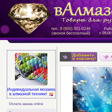
тел.:
8 (800)
301-0246
Рабо
с 09.00
(звонок бесплатный)
Индивидуальная мозаика
в алмазной технике!
Оплата заказа online