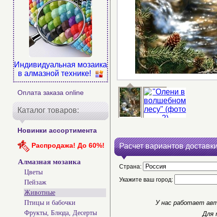
Индивидуальная мозаика
в алмазной технике!
Оплата заказа online
Каталог товаров:
Новинки ассортимента
Распродажа! До 60%!
Расчет вариантов доставки
Алмазная мозаика
Страна:
Цветы
Укажите ваш город:
Пейзаж
Животные
Птицы и бабочки
У нас работает авт
Фрукты, Блюда, Десерты
Для 