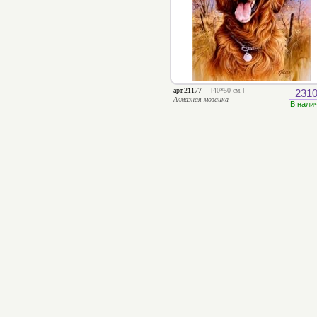
арт.21177
[40*50 см.]
2310
Алмазная мозаика
В нали