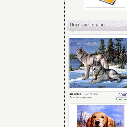
Похожие товары:
арт.20238
[50*75 см.]
3940
Алмазная мозаика
В нали