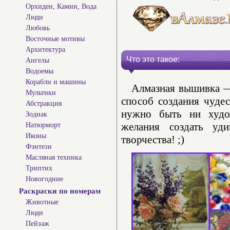
Орхидеи, Камни, Вода
Люди
Любовь
Восточные мотивы
Архитектура
Что это такое:
Ангелы
Водоемы
Корабли и машины
Алмазная вышивка — 
Мультики
способ создания чуде
Абстракция
нужно быть ни худо
Зодиак
желания создать уд
Натюрморт
Иконы
творчества! ;)
Фэнтези
Масляная техника
Триптих
Новогодние
Раскраски по номерам
Животные
Люди
Пейзаж