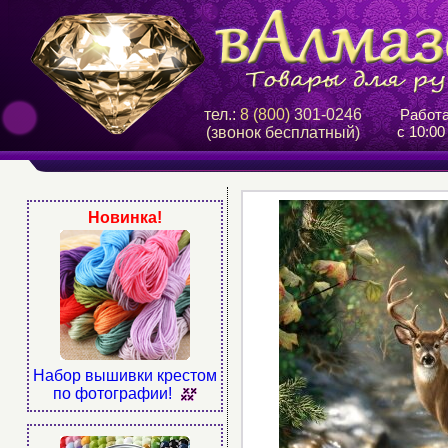
тел.:
8 (800)
301-0246
Работ
с 10:00
(звонок бесплатный)
Новинка!
Набор вышивки крестом
по фотографии!