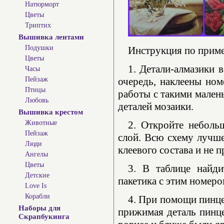
Натюрморт
Цветы
Триптих
Вышивка лентами
Подушки
Инструкция по прим
Цветы
1. Детали-алмазики 
Часы
Пейзаж
очередь, наклеены ном
Птицы
работы с такими мален
Любовь
деталей мозаики.
Вышивка крестом
Животные
2. Откройте неболь
Пейзаж
слой. Всю схему лучше
Люди
клеевого состава и не 
Ангелы
Цветы
3. В таблице найди
Детские
пакетика с этим номеро
Love Is
Корабли
4. При помощи пинце
Наборы для
прижимая деталь пинце
Скрапбукинга