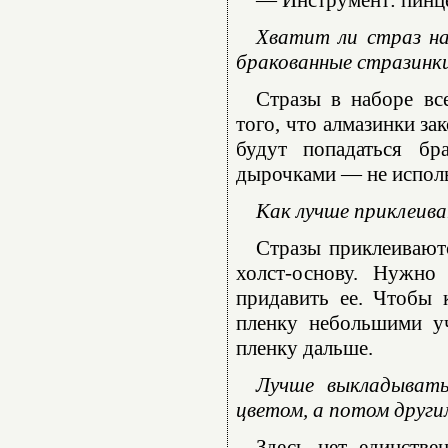
— Инструмент: пинце
Хватит ли страз на
бракованные стразинк
Стразы в наборе вс
того, что алмазинки за
будут попадаться бр
дырочками — не использ
Как лучше приклеива
Стразы приклеиваютс
холст-основу. Нужно
придавить ее. Чтобы 
пленку небольшими уч
пленку дальше.
Лучше выкладывать
цветом, а потом други
Здесь нет единстве