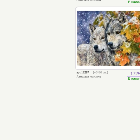
В нали
арт.16287
[40*30 см.]
1725
Алмазная мозаика
В нали