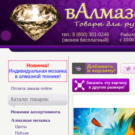
тел.:
8 (800)
301-0246
Работ
с 10:00
(звонок бесплатный)
Новинка!
Индивидуальная мозаика
в алмазной технике!
Заказать эту картину
в другом размере!
Оплата заказа online
Каталог товаров:
Новинки ассортимента
Алмазная мозаика
Цветы
Пейзаж