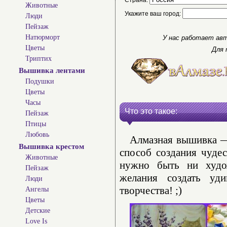
Страна:
Животные
Укажите ваш город:
Люди
Пейзаж
Натюрморт
У нас работает авт
Цветы
Для 
Триптих
Вышивка лентами
Подушки
Цветы
Часы
Что это такое:
Пейзаж
Птицы
Любовь
Алмазная вышивка — 
Вышивка крестом
способ создания чуде
Животные
нужно быть ни худо
Пейзаж
желания создать уд
Люди
творчества! ;)
Ангелы
Цветы
Детские
Love Is