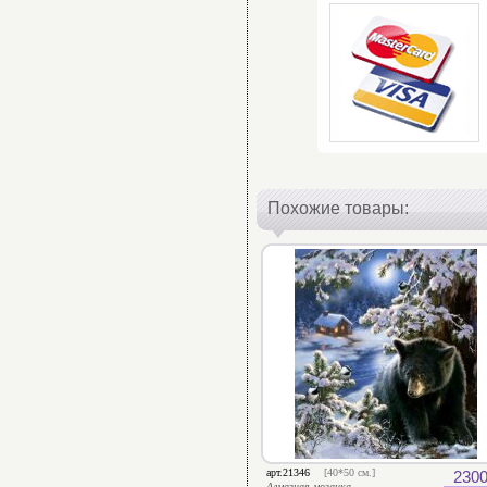
Похожие товары:
арт.21346
[40*50 см.]
2300
Алмазная мозаика