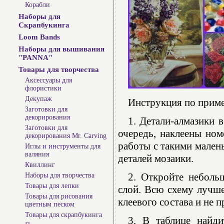
Корабли
Наборы для
Скрапбукинга
Loom Bands
Наборы для вышивания
"PANNA"
Товары для творчества
Аксессуары для
флористики
Декупаж
Инструкция по прим
Заготовки для
декорирования
1. Детали-алмазики 
Заготовки для
очередь, наклеены ном
декорирования Mr. Carving
работы с такими мален
Иглы и инструменты для
валяния
деталей мозаики.
Квиллинг
2. Откройте неболь
Наборы для творчества
Товары для лепки
слой. Всю схему лучше
Товары для рисования
клеевого состава и не 
цветным песком
Товары для скрапбукинга
3. В таблице найди