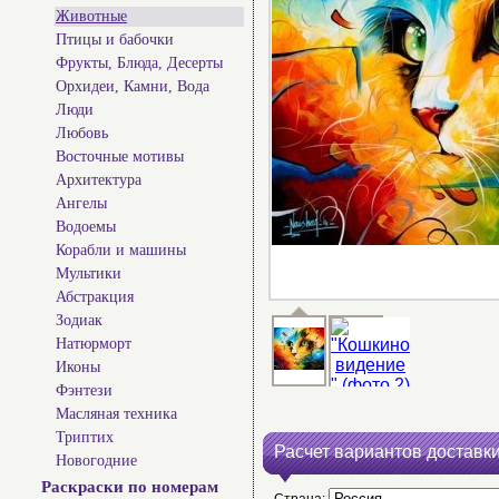
Животные
Птицы и бабочки
Фрукты, Блюда, Десерты
Орхидеи, Камни, Вода
Люди
Любовь
Восточные мотивы
Архитектура
Ангелы
Водоемы
Корабли и машины
Мультики
Абстракция
Зодиак
Натюрморт
Иконы
Фэнтези
Масляная техника
Триптих
Расчет вариантов доставки
Новогодние
Раскраски по номерам