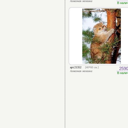
Алмазная мозаика
В нали
арт.21352
[40*60 см.]
2590
Алмазная мозаика
В нали