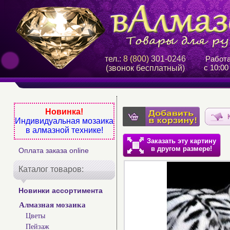
тел.:
8 (800)
301-0246
Работ
с 10:00
(звонок бесплатный)
Новинка!
Индивидуальная мозаика
в алмазной технике!
Заказать эту картину
в другом размере!
Оплата заказа online
Каталог товаров:
Новинки ассортимента
Алмазная мозаика
Цветы
Пейзаж