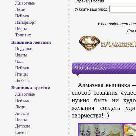
Страна:
Животные
Люди
Укажите ваш город:
Пейзаж
Натюрморт
У нас работает авт
Цветы
Для 
Триптих
Вышивка лентами
Подушки
Цветы
Часы
Что это такое:
Пейзаж
Птицы
Любовь
Алмазная вышивка — 
Вышивка крестом
способ создания чуде
Животные
нужно быть ни худо
Пейзаж
желания создать уд
Люди
Ангелы
творчества! ;)
Цветы
Детские
Love Is