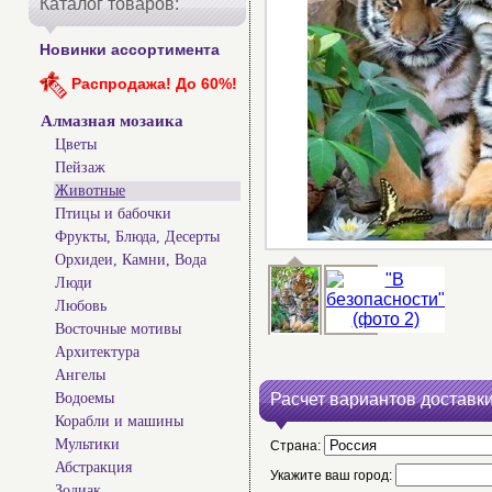
Каталог товаров:
Новинки ассортимента
Распродажа! До 60%!
Алмазная мозаика
Цветы
Пейзаж
Животные
Птицы и бабочки
Фрукты, Блюда, Десерты
Орхидеи, Камни, Вода
Люди
Любовь
Восточные мотивы
Архитектура
Ангелы
Водоемы
Расчет вариантов доставки
Корабли и машины
Мультики
Страна:
Абстракция
Укажите ваш город:
Зодиак