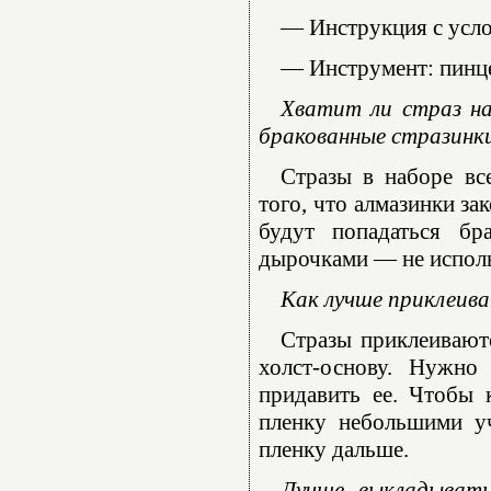
— Инструкция с усл
— Инструмент: пинце
Хватит ли страз на
бракованные стразинк
Стразы в наборе вс
того, что алмазинки за
будут попадаться бр
дырочками — не использ
Как лучше приклеива
Стразы приклеиваютс
холст-основу. Нужно
придавить ее. Чтобы 
пленку небольшими уч
пленку дальше.
Лучше выкладывать