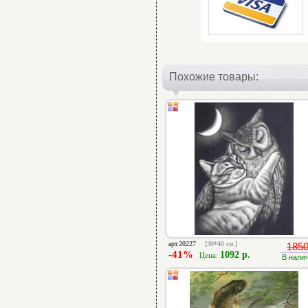
Похожие товары:
арт.20227
[30*40 см.]
1850
-41%
1092 р.
Цена:
В нали