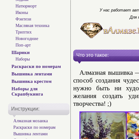
Натюрморт
У нас работает авт
Иконы
Для 
Фэнтези
Масляная техника
Триптих
Новогодние
Поп-арт
Шарики
Что это такое:
Наборы
Раскраски по номерам
Алмазная вышивка — 
Вышивка лентами
способ создания чуде
Вышивка крестом
нужно быть ни худо
Наборы для
Скрапбукинга
желания создать уд
творчества! ;)
Инструкции:
Алмазная мозаика
Раскраски по номерам
Вышивка лентами