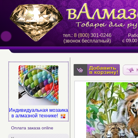
тел.:
8 (800)
301-0246
Рабо
с 09.00
(звонок бесплатный)
Индивидуальная мозаика
в алмазной технике!
Оплата заказа online