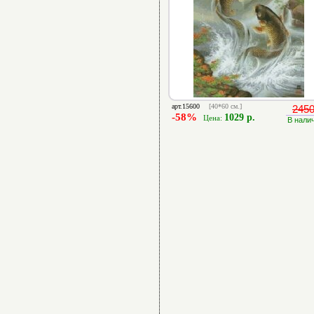
арт.15600
[40*60 см.]
2450
-58%
1029 р.
Цена:
В нали