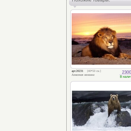
арт.20231
[40*50 см.]
2300
Алмазная мозаика
В нали