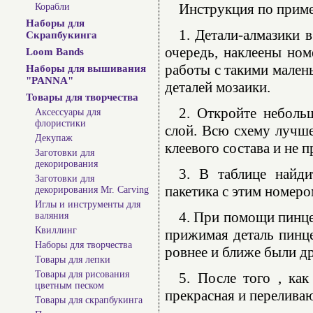
Инструкция по прим
Корабли
Наборы для
1. Детали-алмазики 
Скрапбукинга
очередь, наклеены ном
Loom Bands
работы с такими мален
Наборы для вышивания
"PANNA"
деталей мозаики.
Товары для творчества
2. Откройте неболь
Аксессуары для
флористики
слой. Всю схему лучше
Декупаж
клеевого состава и не 
Заготовки для
декорирования
3. В таблице найди
Заготовки для
пакетика с этим номеро
декорирования Mr. Carving
Иглы и инструменты для
4. При помощи пинце
валяния
Квиллинг
прижимая деталь пинце
Наборы для творчества
ровнее и ближе были др
Товары для лепки
Товары для рисования
5. После того , как
цветным песком
прекрасная и переливаю
Товары для скрапбукинга