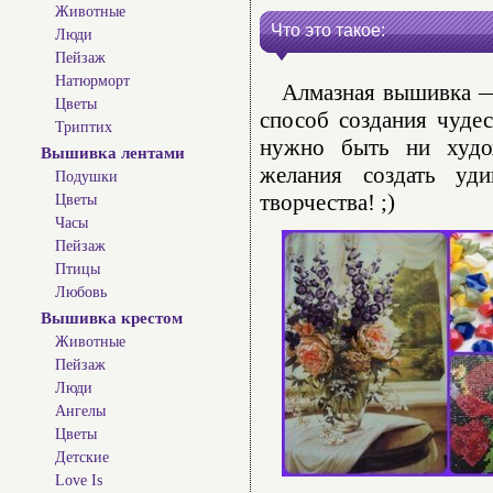
Животные
Что это такое:
Люди
Пейзаж
Натюрморт
Алмазная вышивка — 
Цветы
способ создания чуде
Триптих
нужно быть ни худо
Вышивка лентами
желания создать уд
Подушки
творчества! ;)
Цветы
Часы
Пейзаж
Птицы
Любовь
Вышивка крестом
Животные
Пейзаж
Люди
Ангелы
Цветы
Детские
Love Is