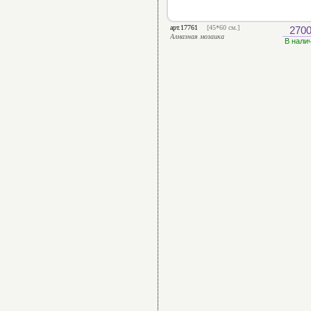
арт.17761
[45*60 см.]
2700
Алмазная мозаика
В нали