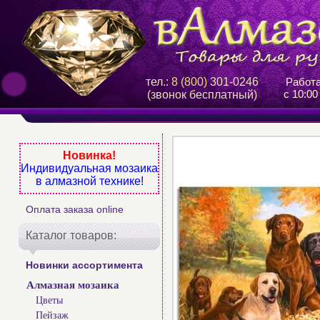
тел.:
8 (800)
301-0246
Работ
с 10:00
(звонок бесплатный)
Новинка!
Индивидуальная мозаика
в алмазной технике!
Оплата заказа online
Каталог товаров:
Новинки ассортимента
Алмазная мозаика
Цветы
Пейзаж