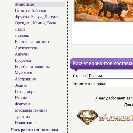
Животные
Птицы и бабочки
Фрукты, Блюда, Десерты
Орхидеи, Камни, Вода
Люди
Любовь
Восточные мотивы
Архитектура
Ангелы
Водоемы
Расчет вариантов доставки
Корабли и машины
Мультики
Страна:
Абстракция
Укажите ваш город:
Зодиак
Натюрморт
Иконы
У нас работает авт
Фэнтези
Для 
Масляная техника
Триптих
Новогодние
Раскраски по номерам