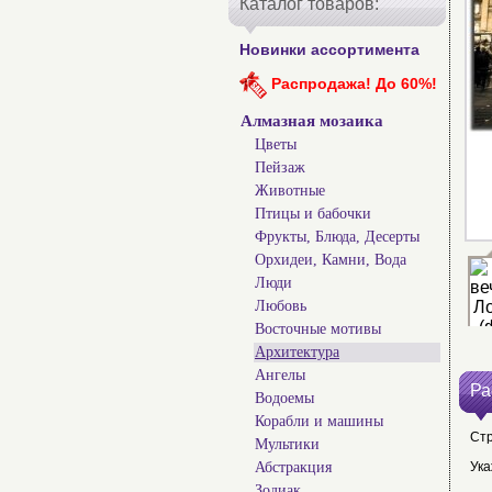
Каталог товаров:
Новинки ассортимента
Распродажа! До 60%!
Алмазная мозаика
Цветы
Пейзаж
Животные
Птицы и бабочки
Фрукты, Блюда, Десерты
Орхидеи, Камни, Вода
Люди
Любовь
Восточные мотивы
Архитектура
Ангелы
Ра
Водоемы
Корабли и машины
Ст
Мультики
Абстракция
Ука
Зодиак