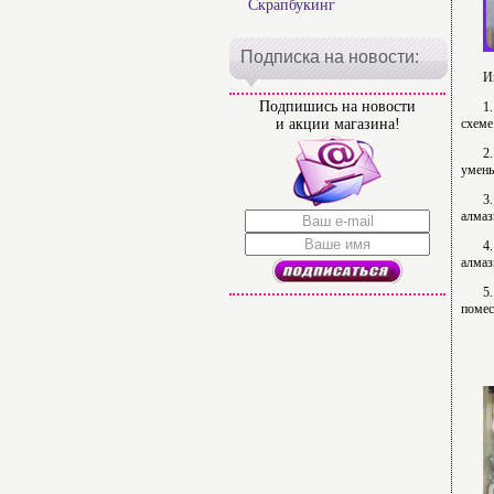
Скрапбукинг
Подписка на новости:
И
Подпишись на новости
1
и акции магазина!
схеме
2
умень
3
алмаз
4
алмаз
5
помес