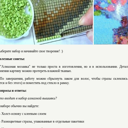
ыберите набор и начинайте свое творение! :)
олезные советы:
 "Алмазная мозаика" не только проста в изготовлении, но и в использовании. Дета
знении картину можно протереть влажной тканью.
 По завершении, работу можно сбрызнуть лаком для волос, чтобы стразы склеилис
тся и без этого) и поместить под стекло в рамку.
опросы и ответы:
то входит в набор алмазной вышивки?
 наборе обычно вы найдете:
 Холст-основу с клеевым слоем
 Разноцветные стразы, упакованные в отдельные пакетики