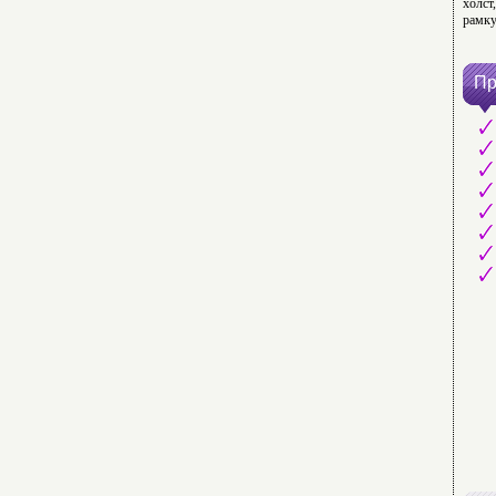
холст
рамку
Пр