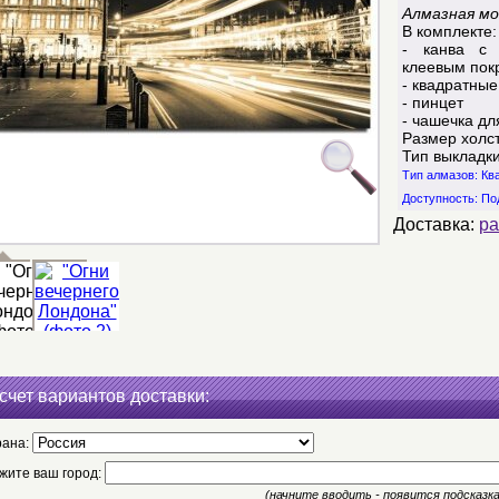
Алмазная мо
В комплекте:
- канва с 
клеевым пок
- квадратные
- пинцет
- чашечка дл
Размер холст
Тип выкладк
Тип алмазов: К
Доступность:
По
Доставка:
ра
счет вариантов доставки:
рана:
жите ваш город:
(начните вводить - появится подсказка