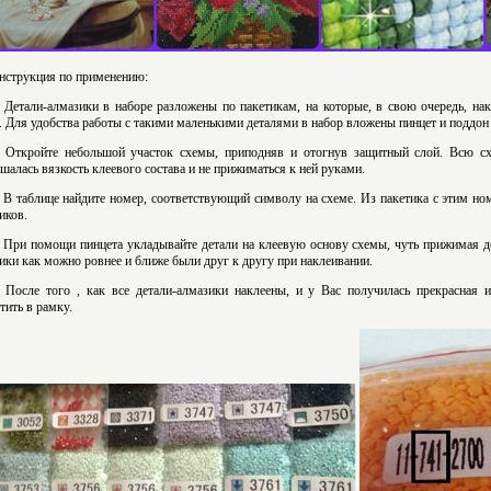
нструкция по применению:
. Детали-алмазики в наборе разложены по пакетикам, на которые, в свою очередь, на
. Для удобства работы с такими маленькими деталями в набор вложены пинцет и поддон 
. Откройте небольшой участок схемы, приподняв и отогнув защитный слой. Всю сх
шалась вязкость клеевого состава и не прижиматься к ней руками.
. В таблице найдите номер, соответствующий символу на схеме. Из пакетика с этим но
иков.
. При помощи пинцета укладывайте детали на клеевую основу схемы, чуть прижимая де
ики как можно ровнее и ближе были друг к другу при наклеивании.
. После того , как все детали-алмазики наклеены, и у Вас получилась прекрасная 
тить в рамку.