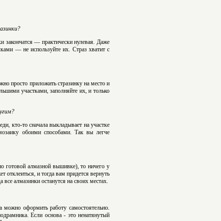
разинки?
ки закончатся — практически нулевая. Даже
ками — не используйте их. Страз хватит с
ужно просто приложить стразинку на место и
льшими участками, заполняйте их, и только
ругим?
еди, кто-то сначала выкладывает на участке
 мозаику обоими способами. Так вы легче
по готовой алмазной вышивке), то ничего у
ет отклеиться, и тогда вам придется вернуть
а все алмазинки останутся на своих местах.
а можно оформить работу самостоятельно.
одрамника. Если основа - это ненатянутый