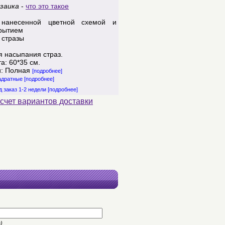
заика
-
что это такое
нанесенной цветной схемой и
рытием
 стразы
я насыпания страз.
а: 60*35 см.
и: Полная
[подробнее]
вадратные
[подробнее]
д заказ 1-2 недели
[подробнее]
счет вариантов доставки
)