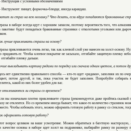
 Инструкция с условными обозначениями
 Инструмент: пинцет, формочка-блюдце, иногда карандаш.
ватит ли страз на всю мозаику? Что делать, если вдруг попадаются бракованные ст
тразы в наборе всегда идут с хорошим запасом, поэтому вероятность того, что алмазин
в пакетике будут попадаться бракованные стразинки с отколотыми уголками или дыроч
ком.
ак лучше приклеивать стразы на основу?
тразы приклеиваются очень легко, так как клеевой слой уже нанесен на холст-основу. Н
о придавить ее. Чтобы клеевое покрытие не засыхало, отгибайте защитную пленку небо
 отгибайте пленку дальше.
учше выкладывать картину рядами по порядку или сначала одним цветом, а потом д
десь нет единственно правильного способа — кто-то идет «рядами», заполняя их по очер
цвет, потом другой, и так, пока участок не будет заполнен. Попробуйте собирать
елитесь, какой из них более удобен для вас.
е отклеиваются ли стразы со временем?
сли вы изначально плотно приклеиваете стразы (рекомендуется даже пройтись скалкой 
разу не отклеится. Но со временем иногда бывает, что какое-то количество стразинок мож
 место. Чтобы избежать этого, можно оформить готовую работу в рамку со стеклом, тогд
ак оформлять готовую работу?
тот вопрос целиком на ваше усмотрение. Можно обратиться в багетную мастерскую, 
в качестве основы в наборе идет холст на подрамнике, выбирайте рамку по размеру п