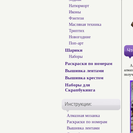
Натюрморт
Иконы
Фэнтези
Масляная техника
Триптих
Новогодние
Поп-арт
Шарики
Чт
Наборы
Раскраски по номерам
А
алмаз
Вышивка лентами
получ
Вышивка крестом
Наборы для
Скрапбукинга
Инструкции:
Алмазная мозаика
Раскраски по номерам
Вышивка лентами