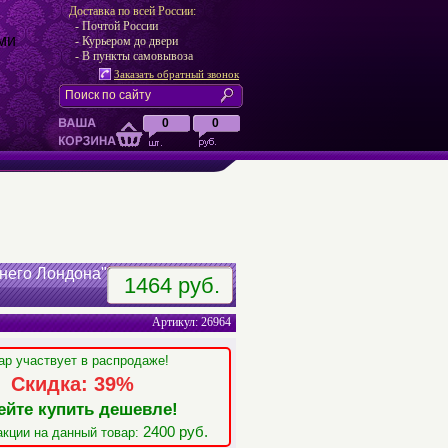
Доставка по всей России:
- Почтой России
ми
- Курьером до двери
- В пункты самовывоза
Заказать обратный звонок
0
0
рнего Лондона"
1464 руб.
Артикул: 26964
ар участвует в распродаже!
Скидка: 39%
ейте купить дешевле!
2400 руб.
акции на данный товар: