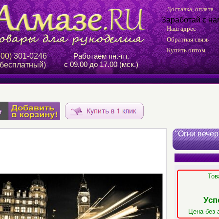
Доставка, оплата
Заработай с на
Наш адрес
Обратная связь
Купить оптом
800)
301-0246
Работаем пн.-пт.
с 09.00 до 17.00 (мск.)
 бесплатный)
"Огни вече
Тов
Усп
Цена без 