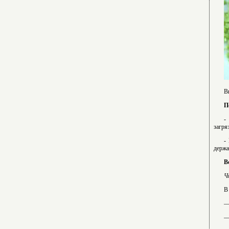
В
П
-
загря
-
держа
В
Ч
В
—
—