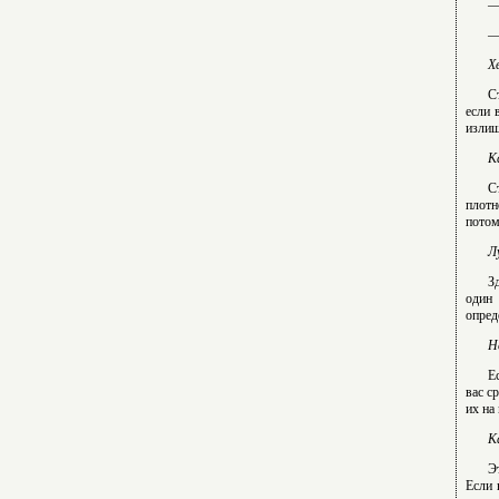
—
—
Х
С
если 
излиш
К
С
плотн
потом
Л
З
один 
опред
Н
Е
вас с
их на
К
Э
Если 