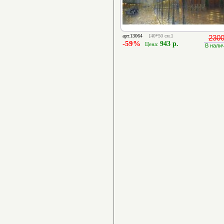
арт.13064
[40*50 см.]
2300
-59%
943 р.
Цена:
В нали