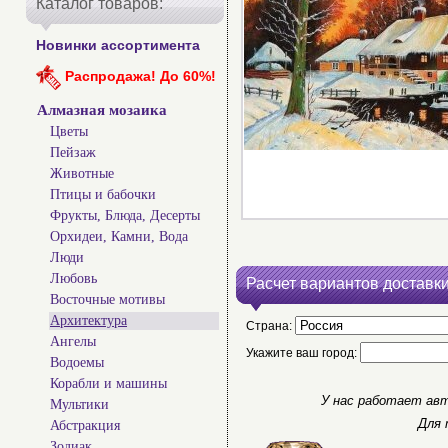
Каталог товаров:
Новинки ассортимента
Распродажа! До 60%!
Алмазная мозаика
Цветы
Пейзаж
Животные
Птицы и бабочки
Фрукты, Блюда, Десерты
Орхидеи, Камни, Вода
Люди
Любовь
Расчет вариантов доставки
Восточные мотивы
Архитектура
Страна:
Ангелы
Укажите ваш город:
Водоемы
Корабли и машины
У нас работает авт
Мультики
Для 
Абстракция
Зодиак