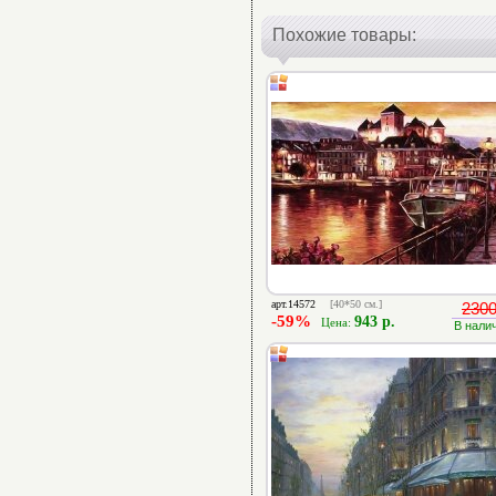
Похожие товары:
арт.14572
[40*50 см.]
2300
-59%
943 р.
Цена:
В нали