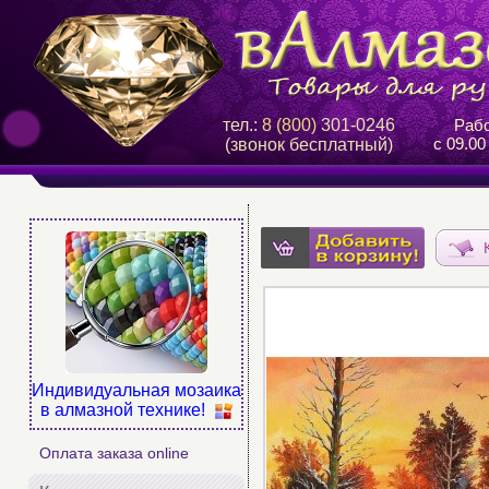
тел.:
8 (800)
301-0246
Рабо
с 09.00
(звонок бесплатный)
Индивидуальная мозаика
в алмазной технике!
Оплата заказа online