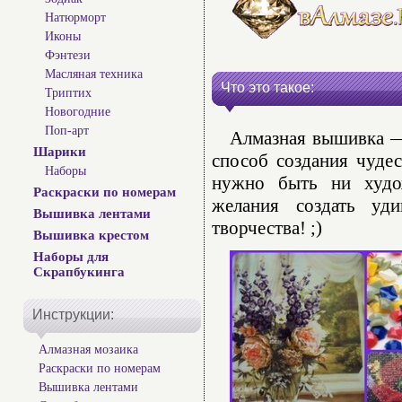
Натюрморт
Иконы
Фэнтези
Масляная техника
Что это такое:
Триптих
Новогодние
Поп-арт
Алмазная вышивка — 
Шарики
способ создания чуде
Наборы
нужно быть ни худо
Раскраски по номерам
желания создать уд
Вышивка лентами
творчества! ;)
Вышивка крестом
Наборы для
Скрапбукинга
Инструкции:
Алмазная мозаика
Раскраски по номерам
Вышивка лентами