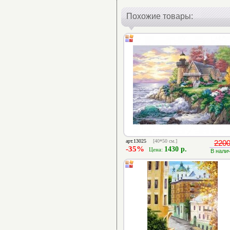
Похожие товары:
арт.13025
[40*50 см.]
2200
-35%
1430 р.
Цена:
В нали