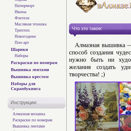
Натюрморт
Иконы
Фэнтези
Масляная техника
Что это такое:
Триптих
Новогодние
Поп-арт
Алмазная вышивка — 
Шарики
способ создания чуде
Наборы
нужно быть ни худо
Раскраски по номерам
желания создать уд
Вышивка лентами
творчества! ;)
Вышивка крестом
Наборы для
Скрапбукинга
Инструкции:
Алмазная мозаика
Раскраски по номерам
Вышивка лентами