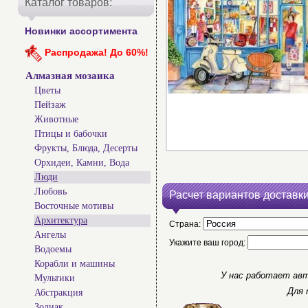
Каталог товаров:
Новинки ассортимента
Распродажа! До 60%!
Алмазная мозаика
Цветы
Пейзаж
Животные
Птицы и бабочки
Фрукты, Блюда, Десерты
Орхидеи, Камни, Вода
Люди
Любовь
Расчет вариантов доставки
Восточные мотивы
Архитектура
Страна:
Ангелы
Укажите ваш город:
Водоемы
Корабли и машины
У нас работает авт
Мультики
Для 
Абстракция
Зодиак