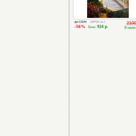
арт.15644
[40*50 см.]
2100
-56%
924 р.
Цена:
В нали