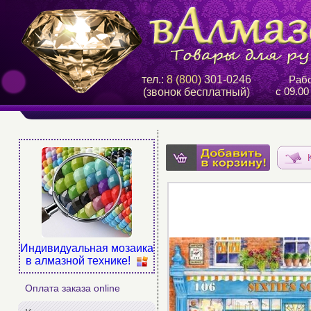
тел.:
8 (800)
301-0246
Рабо
с 09.00
(звонок бесплатный)
Индивидуальная мозаика
в алмазной технике!
Оплата заказа online