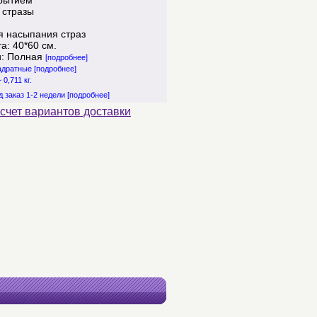
рытием
 стразы
я насыпания страз
а: 40*60 см.
и: Полная
[подробнее]
вадратные
[подробнее]
 0,711 кг.
д заказ 1-2 недели
[подробнее]
счет вариантов доставки