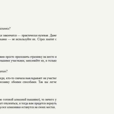
разинки?
ки закончатся — практически нулевая. Даже
ками — не используйте их. Страз хватит с
ужно просто приложить стразинку на место и
льшими участками, заполняйте их, и только
ругим?
еди, кто-то сначала выкладывает на участке
 мозаику обоими способами. Так вы легче
по готовой алмазной вышивке), то ничего у
ет отклеиться, и тогда вам придется вернуть
а все алмазинки останутся на своих местах.