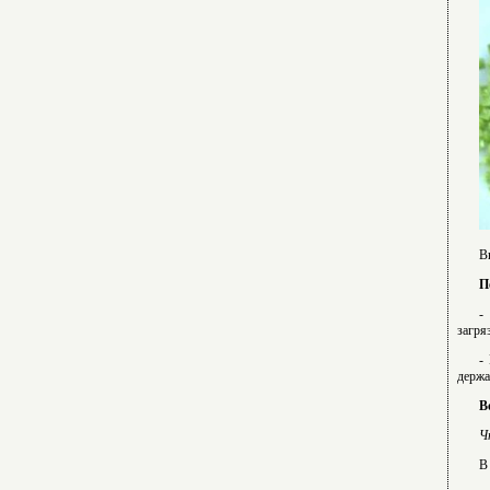
В
П
-
загря
-
держа
В
Ч
В