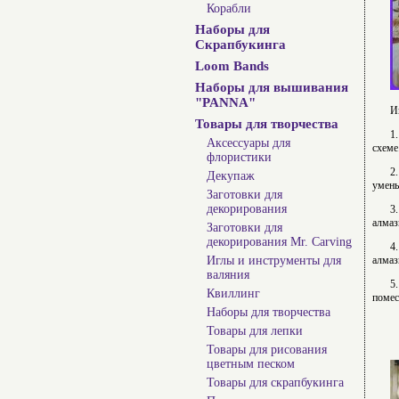
Корабли
Наборы для
Скрапбукинга
Loom Bands
Наборы для вышивания
"PANNA"
И
Товары для творчества
1
Аксессуары для
схеме
флористики
2
Декупаж
умень
Заготовки для
декорирования
3
алмаз
Заготовки для
декорирования Mr. Carving
4
Иглы и инструменты для
алмаз
валяния
5
Квиллинг
помес
Наборы для творчества
Товары для лепки
Товары для рисования
цветным песком
Товары для скрапбукинга