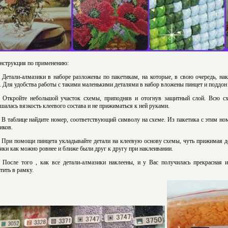
нструкция по применению:
. Детали-алмазики в наборе разложены по пакетикам, на которые, в свою очередь, на
. Для удобства работы с такими маленькими деталями в набор вложены пинцет и поддон 
. Откройте небольшой участок схемы, приподняв и отогнув защитный слой. Всю сх
шалась вязкость клеевого состава и не прижиматься к ней руками.
. В таблице найдите номер, соответствующий символу на схеме. Из пакетика с этим но
иков.
. При помощи пинцета укладывайте детали на клеевую основу схемы, чуть прижимая де
ики как можно ровнее и ближе были друг к другу при наклеивании.
. После того , как все детали-алмазики наклеены, и у Вас получилась прекрасная 
тить в рамку.