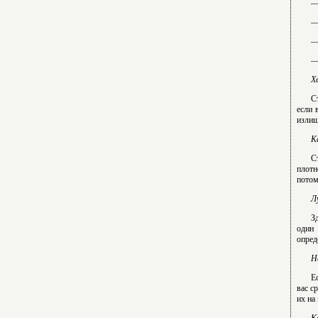
—
—
—
—
Х
С
если 
излиш
К
С
плотн
потом
Л
З
один 
опред
Н
Е
вас с
их на