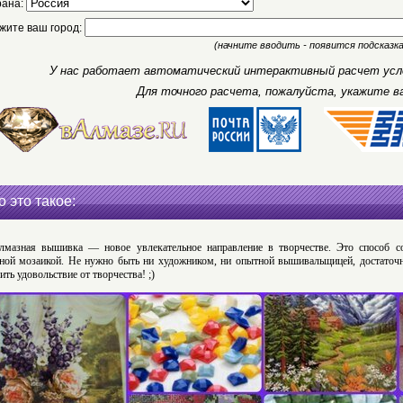
рана:
жите ваш город:
(начните вводить - появится подсказка
У нас работает автоматический интерактивный расчет усло
Для точного расчета, пожалуйста, укажите в
о это такое:
лмазная вышивка — новое увлекательное направление в творчестве. Это способ с
ной мозаикой. Не нужно быть ни художником, ни опытной вышивальщицей, достаточн
ить удовольствие от творчества! ;)