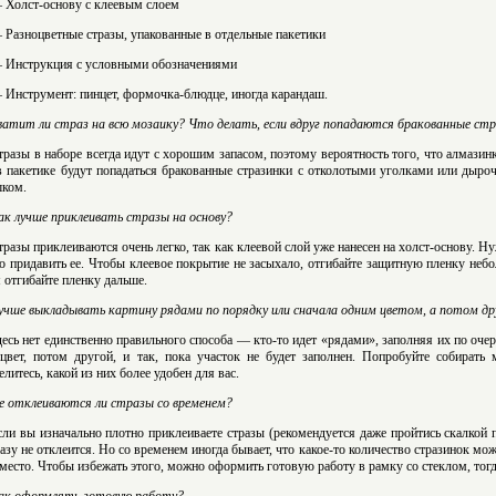
 Холст-основу с клеевым слоем
 Разноцветные стразы, упакованные в отдельные пакетики
 Инструкция с условными обозначениями
 Инструмент: пинцет, формочка-блюдце, иногда карандаш.
ватит ли страз на всю мозаику? Что делать, если вдруг попадаются бракованные ст
тразы в наборе всегда идут с хорошим запасом, поэтому вероятность того, что алмазин
в пакетике будут попадаться бракованные стразинки с отколотыми уголками или дыроч
ком.
ак лучше приклеивать стразы на основу?
тразы приклеиваются очень легко, так как клеевой слой уже нанесен на холст-основу. Н
о придавить ее. Чтобы клеевое покрытие не засыхало, отгибайте защитную пленку небо
 отгибайте пленку дальше.
учше выкладывать картину рядами по порядку или сначала одним цветом, а потом д
десь нет единственно правильного способа — кто-то идет «рядами», заполняя их по очер
цвет, потом другой, и так, пока участок не будет заполнен. Попробуйте собирать
елитесь, какой из них более удобен для вас.
е отклеиваются ли стразы со временем?
сли вы изначально плотно приклеиваете стразы (рекомендуется даже пройтись скалкой 
разу не отклеится. Но со временем иногда бывает, что какое-то количество стразинок мож
 место. Чтобы избежать этого, можно оформить готовую работу в рамку со стеклом, тогд