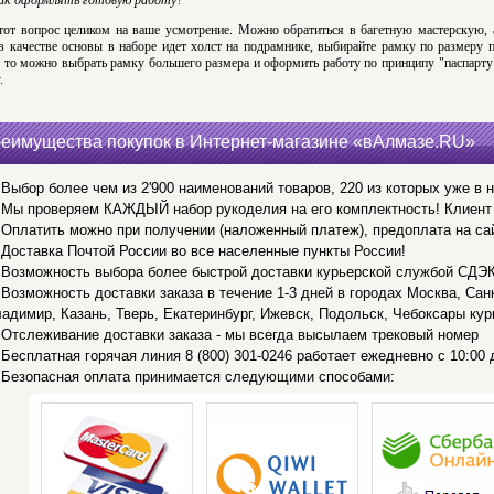
ак оформлять готовую работу?
тот вопрос целиком на ваше усмотрение. Можно обратиться в багетную мастерскую, 
в качестве основы в наборе идет холст на подрамнике, выбирайте рамку по размеру п
, то можно выбрать рамку большего размера и оформить работу по принципу "паспарту":
.
еимущества покупок в Интернет-магазине «вАлмазе.RU»
Выбор более чем из 2'900 наименований товаров, 220 из которых уже в 
Мы проверяем КАЖДЫЙ набор рукоделия на его комплектность! Клиент 
Оплатить можно при получении (наложенный платеж), предоплата на са
Доставка Почтой России во все населенные пункты России!
Возможность выбора более быстрой доставки курьерской службой СДЭ
Возможность доставки заказа в течение 1-3 дней в городах Москва, Сан
адимир, Казань, Тверь, Екатеринбург, Ижевск, Подольск, Чебоксары кур
Отслеживание доставки заказа - мы всегда высылаем трековый номер
Бесплатная горячая линия 8 (800) 301-0246 работает ежедневно с 10:00 д
Безопасная оплата принимается следующими способами: