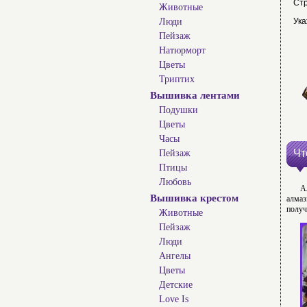
Ст
Животные
Люди
Ука
Пейзаж
Натюрморт
Цветы
Триптих
Вышивка лентами
Подушки
Цветы
Часы
Чт
Пейзаж
Птицы
Любовь
А
Вышивка крестом
алмаз
получ
Животные
Пейзаж
Люди
Ангелы
Цветы
Детские
Love Is