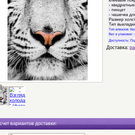
клеевым пок
- квадратные
- пинцет
- чашечка дл
Размер холст
Тип выкладк
Тип алмазов: К
Вес в упаковке: ~
Доступность:
По
Доставка:
ра
счет вариантов доставки: