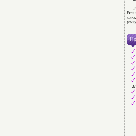
К
Э
Если 
холст
рамку
Пр
Вл