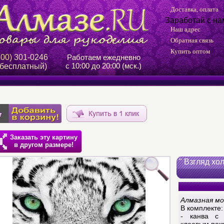
Доставка, оплата
Заработай с на
Наш адрес
Обратная связь
Купить оптом
800)
301-0246
Работаем ежедневно
с 10:00 до 20:00 (мск.)
 бесплатный)
Заказать эту картину
в другом размере!
" Взгляд хо
Алмазная мо
В комплекте:
- канва с 