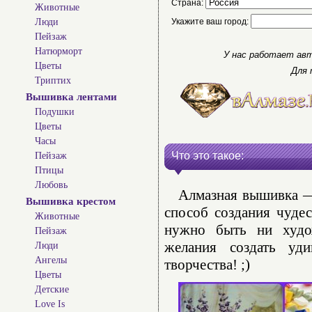
Страна:
Животные
Люди
Укажите ваш город:
Пейзаж
Натюрморт
У нас работает авт
Цветы
Для 
Триптих
Вышивка лентами
Подушки
Цветы
Часы
Что это такое:
Пейзаж
Птицы
Любовь
Алмазная вышивка — 
Вышивка крестом
способ создания чуде
Животные
нужно быть ни худо
Пейзаж
желания создать уд
Люди
Ангелы
творчества! ;)
Цветы
Детские
Love Is