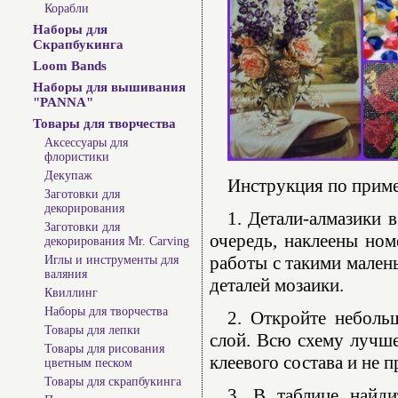
Корабли
Наборы для
Скрапбукинга
Loom Bands
Наборы для вышивания
"PANNA"
Товары для творчества
Аксессуары для
флористики
Декупаж
Инструкция по прим
Заготовки для
декорирования
1. Детали-алмазики 
Заготовки для
очередь, наклеены ном
декорирования Mr. Carving
работы с такими мален
Иглы и инструменты для
валяния
деталей мозаики.
Квиллинг
Наборы для творчества
2. Откройте неболь
Товары для лепки
слой. Всю схему лучше
Товары для рисования
клеевого состава и не 
цветным песком
Товары для скрапбукинга
3. В таблице найди