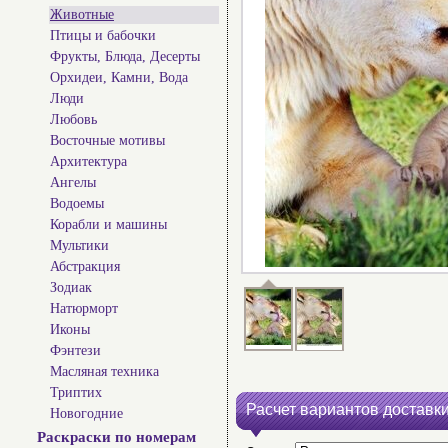
Животные
Птицы и бабочки
Фрукты, Блюда, Десерты
Орхидеи, Камни, Вода
Люди
Любовь
Восточные мотивы
Архитектура
Ангелы
Водоемы
Корабли и машины
Мультики
Абстракция
Зодиак
Натюрморт
Иконы
Фэнтези
Масляная техника
Триптих
Расчет вариантов доставки
Новогодние
Раскраски по номерам