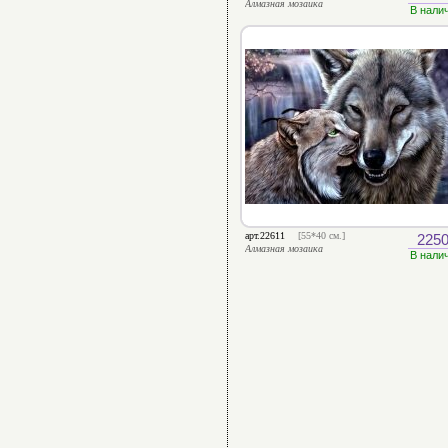
Алмазная мозаика
В нали
арт.22611
[55*40 см.]
2250
Алмазная мозаика
В нали