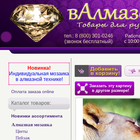
тел.:
8 (800)
301-0246
Работ
с 10:00
(звонок бесплатный)
Новинка!
Индивидуальная мозаика
в алмазной технике!
Заказать эту картину
в другом размере!
Оплата заказа online
Каталог товаров:
Новинки ассортимента
Алмазная мозаика
Цветы
Пейзаж