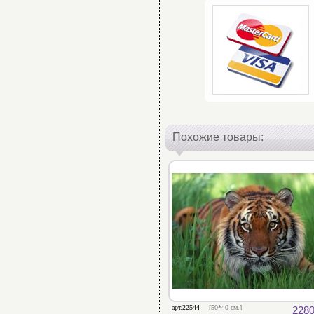
Похожие товары:
арт.22544
[50*40 см.]
2280